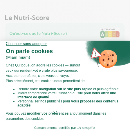
Le Nutri-Score
Qu’est-ce que le Nutri-Score ?
Le Nutri-score est un indicateur destiné à la compréhension
des informations nutritionnelles. Les recettes ou les produits
sont classés de A à E en fonction de leur teneur en aliments à
favoriser (fibres, protéines, fruits, légumes, légumineuses...)
et en aliments à limiter (énergie, acides gras saturés, sucres,
sel...).
Score calculé par
Le Score Carbone
Qu’est-ce que le score carbone ?
C'est un logo qui vous permet de visualiser l’empreinte
carbone de chaque plat et de faire des choix plus éclairés et