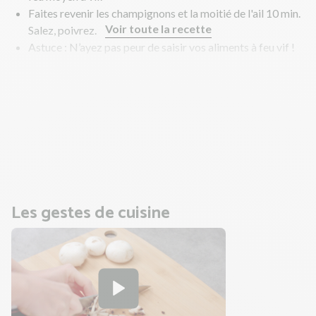
Faites revenir les champignons et la moitié de l'ail 10 min.
Voir toute la recette
Salez, poivrez.
Astuce : N’ayez pas peur de saisir vos aliments à feu vif !
Une belle coloration dorée signifie que les sucs se
développent et que la caramélisation apporte des saveurs
intenses et gourmandes. Laissez-les quelques instants
avant de les retourner pour un résultat optimal.
Pendant ce temps, faites cuire les mezzalunas et réalisez
la sauce.
Les gestes de cuisine