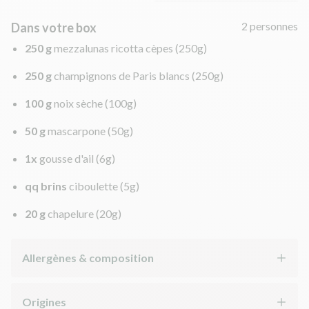
2 personnes
Dans votre box
250 g
mezzalunas ricotta cèpes
(250g)
250 g
champignons de Paris blancs
(250g)
100 g
noix sèche
(100g)
50 g
mascarpone
(50g)
1x
gousse d'ail
(6g)
qq brins
ciboulette
(5g)
20 g
chapelure
(20g)
Allergènes & composition
Origines