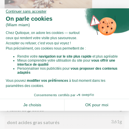
Comment préparer des champignons de
Paris ?
Valeurs nutritionnelles
Par personne
Pour 100g
795kJ
Énergie (kJ)
190kCal
Énergie (kCal)
9,78g
Matières grasses
3,61g
dont acides gras saturés