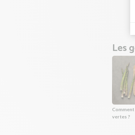
Astuce :
homogè
En paral
Les g
Comment p
vertes ?