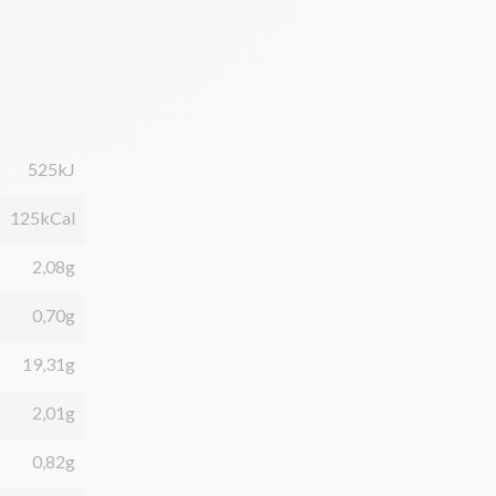
525kJ
125kCal
2,08g
0,70g
19,31g
2,01g
0,82g