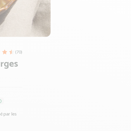
(70)
erges
é par les