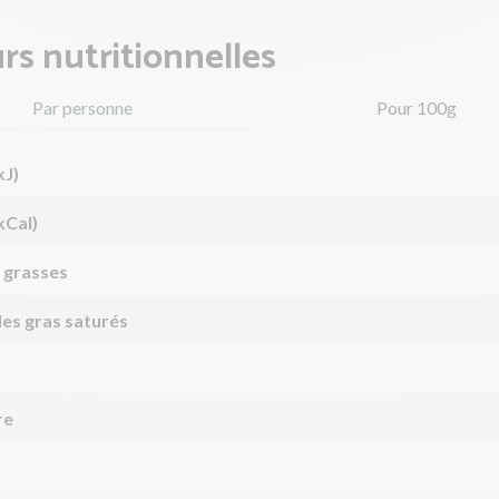
rs nutritionnelles
Par personne
Pour 100g
kJ)
kCal)
 grasses
des gras saturés
re