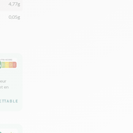
4,77g
0,05g
leur
et en