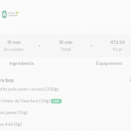
35 min
35 min
472.50
En cuisine
Total
Kcal
Ingrédients
Équipement
re box
tits pois (avec cosses)
(200g)
n blanc du Vaucluse
(50g)
IGP
on jaune
(55g)
e d'ail
(6g)