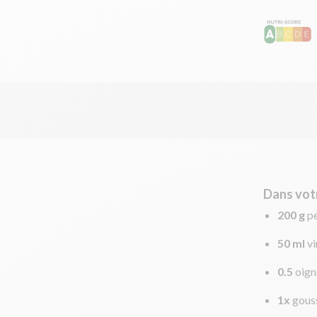
Dans vot
200 g
pe
50 ml
vi
0.5
oign
1x
gouss