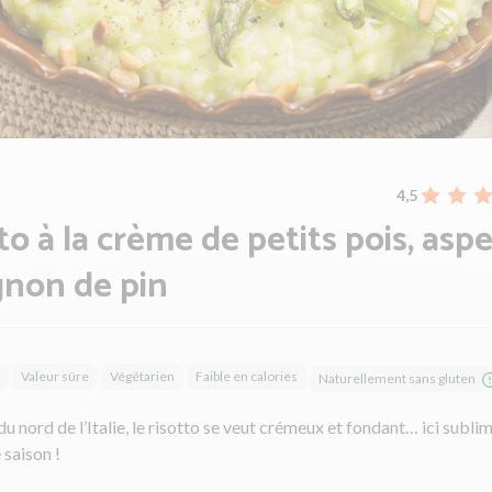
4,5
to à la crème de petits pois, asp
gnon de pin
Valeur sûre
Végétarien
Faible en calories
Naturellement sans gluten
du nord de l’Italie, le risotto se veut crémeux et fondant… ici sublim
saison !