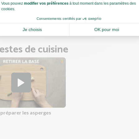
 ajoutez l'eau au fur et à mesure jusqu'à obtenir une texture lisse et
ne.
lèle de la cuisson des petits pois, préparez le risotto.
estes de cuisine
réparer les asperges