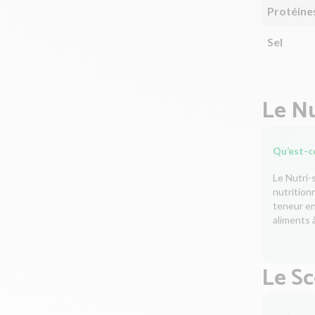
Protéine
Sel
Le Nu
Qu’est-ce
Le Nutri-
nutrition
teneur en 
aliments à
Le S