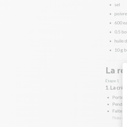
sel
poivre
600 ea
0.5 bo
huile d
10 g b
La re
Étape 1
1. La crè
Portez 
Pendant
Faites 
l'eau de
Une foi