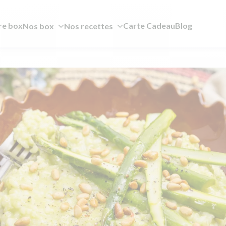
re box
Carte Cadeau
Blog
Nos box
Nos recettes