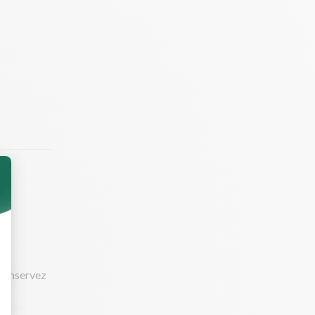
. Conservez
isson.