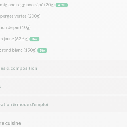
migiano reggiano râpé
(20g)
AOP
sperges vertes
(200g)
non de pin
(10g)
on jaune
(62.5g)
Bio
z rond blanc
(150g)
Bio
nes & composition
s
ation & mode d'emploi
e cuisine