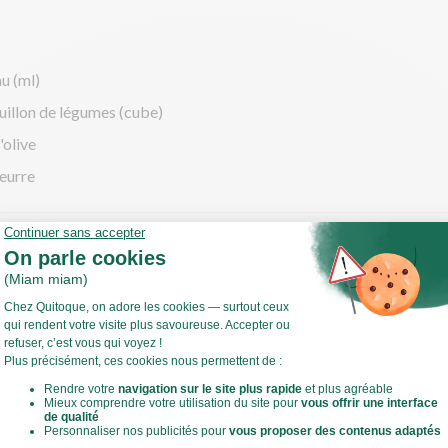
u (ml)
uillon de légumes (cube)
'olive
eurre
cette
me de petits pois
à ébullition une casserole d'eau salée.
 ce temps, écossez les petits pois.
cuire les petits pois 10 min environ jusqu'à ce qu'ils soient tendres
Voir toute la recette
 cuisson pour le risotto.
s cuits, déposez-les dans le bol d'un mixeur avec un peu d'eau de cu