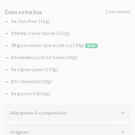
2 personnes
Dans votre box
1x
chou fleur
(1kg)
150 mL
crème liquide
(150g)
30 g
parmesan râpé au lait cru
(30g)
AOP
6 tranches
poitrine fumée
(90g)
1x
oignon jaune
(110g)
0.5
ciboulette
(10g)
1x
gousse d'ail
(6g)
Allergènes & composition
Origines