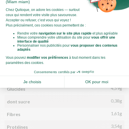
Valeurs nutritionnelles
Par personne
Pour 100g
320kJ
Énergie (kJ)
76kCal
Énergie (kCal)
5,23g
Matières grasses
3,11g
dont acides gras saturés
4,59g
Glucides
0,38g
dont sucre
1,61g
Fibres
3,54g
Protéines