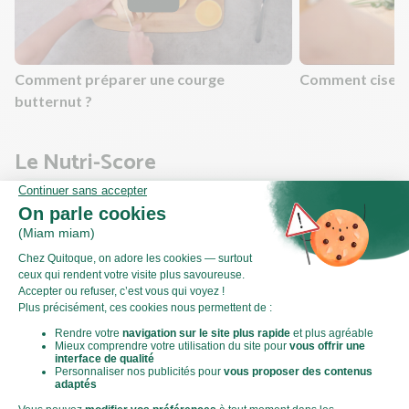
Comment préparer une courge
Comment ciseler
butternut ?
Le Nutri-Score
Qu’est-ce que le Nutri-Score ?
Le Nutri-score est un indicateur destiné à la compréhension
des informations nutritionnelles. Les recettes ou les produits
sont classés de A à E en fonction de leur teneur en aliments à
favoriser (fibres, protéines, fruits, légumes, légumineuses...)
et en aliments à limiter (énergie, acides gras saturés, sucres,
sel...).
Score calculé par
Le Score Carbone