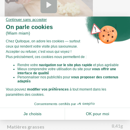
Comment couper des pommes de terre
en dés ?
Valeurs nutritionnelles
Par personne
Pour 100g
603kJ
Énergie (kJ)
144kCal
Énergie (kCal)
8,41g
Matières grasses