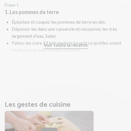
Étape 1
1. Les pommes de terre
Épluchez et coupez les pommes de terre en dés.
Déposez-les dans une casserole et recouvrez-les très
largement d'eau. Salez.
Faites-les cuire 12 min environ jusqu'à ce qu'elles soient
Voir toute la recette
tendres mais pas réduites en purée.
Egouttez-les et laissez-les refroidir à température
ambiante.
Pendant la cuisson des pommes de terre, faites cuire les
saucisses.
Les gestes de cuisine