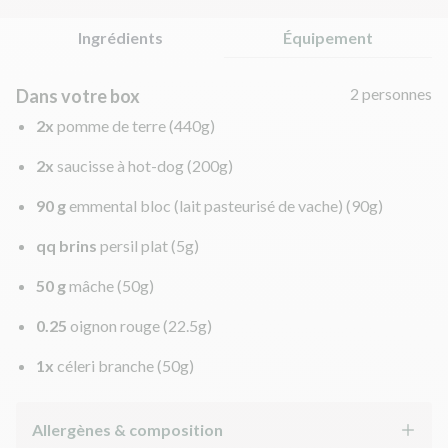
Ingrédients
Équipement
2 personnes
Dans votre box
2x
pomme de terre
(440g)
2x
saucisse à hot-dog
(200g)
90 g
emmental bloc (lait pasteurisé de vache)
(90g)
qq brins
persil plat
(5g)
50 g
mâche
(50g)
0.25
oignon rouge
(22.5g)
1x
céleri branche
(50g)
Allergènes & composition