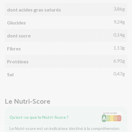
3,86g
dont acides gras saturés
9,24g
Glucides
0,14g
dont sucre
1,13g
Fibres
6,91g
Protéines
0,47g
Sel
Le Nutri-Score
Qu’est-ce que le Nutri-Score ?
Le Nutri-score est un indicateur destiné à la compréhension