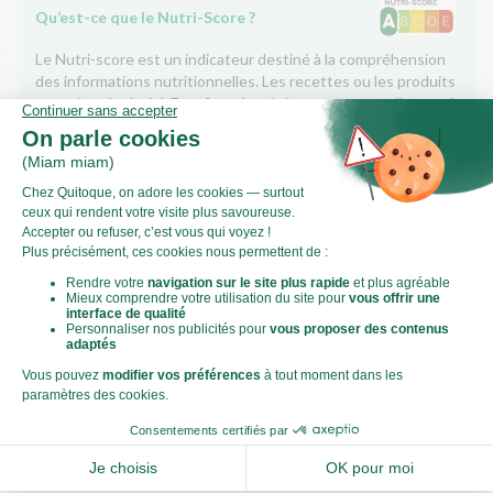
Qu’est-ce que le Nutri-Score ?
Le Nutri-score est un indicateur destiné à la compréhension
des informations nutritionnelles. Les recettes ou les produits
sont classés de A à E en fonction de leur teneur en aliments à
favoriser (fibres, protéines, fruits, légumes, légumineuses...)
et en aliments à limiter (énergie, acides gras saturés, sucres,
sel...).
Score calculé par
Le Score Carbone
Qu’est-ce que le score carbone ?
C'est un logo qui vous permet de visualiser l’empreinte
carbone de chaque plat et de faire des choix plus éclairés et
toujours aussi gourmands. Plus d'informations
ici