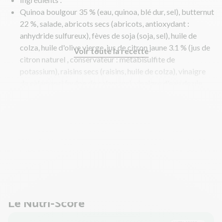
Quinoa boulgour 35 % (eau, quinoa, blé dur, sel), butternut
22 %, salade, abricots secs (abricots, antioxydant :
anhydride sulfureux), fèves de soja (soja, sel), huile de
colza, huile d'olive vierge, jus de citron jaune 3.1 % (jus de
Voir toute la recette
citron naturel , conservateur : métabisulfite de
potassium), raisins secs (raisins, huile de colza), vinaigre
de calamansi (pulpe de calamansi, vinaigre d'eau de vie,
sucre de canne), sauce soja (eau, graines de soja, blé, sel),
sel, zeste de citron 0.3 %, persil, thym, poivre, cumin, curry
(épices, plantes aromatiques, sel, ail).
Allergènes :
Sulfites, soja, gluten.
Traces éventuelles de moutarde.
Poids : 300 g
DLC : 3 jours
Le Nutri-Score