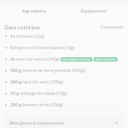
Ingrédients
Équipement
2 personnes
Dans votre box
1x
échalote
(25g)
0.5
épices rôtisserie (sachet)
(4g)
2x
saucisse nature
(240g)
Bleu Blanc Coeur
Sans nitrites
400 g
pomme de terre grenaille
(400g)
200 g
haricots verts
(200g)
50 g
mélange de salade
(50g)
200 g
tomate cerise
(200g)
Allergènes & composition