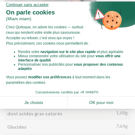
Comment émincer une échalote ?
Valeurs nutritionnelles
Par personne
Pour 100g
370kJ
Énergie (kJ)
88kCal
Énergie (kCal)
4,28g
Matières grasses
1,68g
dont acides gras saturés
7,64g
Glucides