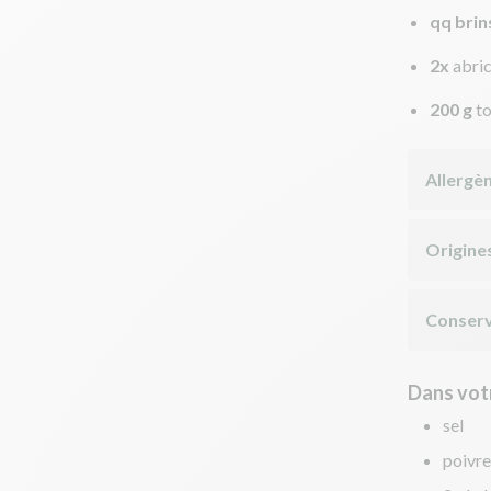
qq brin
2x
abri
200 g
t
Allergè
Origine
Conserv
Dans votr
sel
poivre