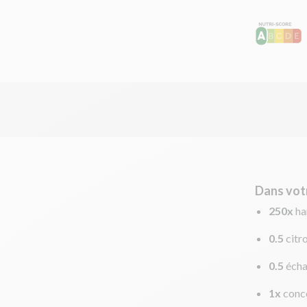
Dans vot
250x
ha
0.5
citr
0.5
écha
1x
conc