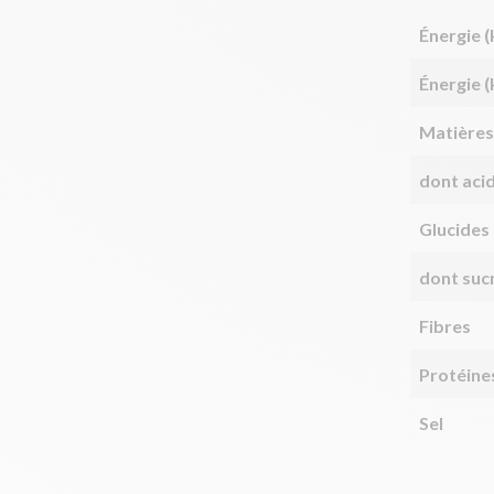
Énergie (
Énergie (
Matières
dont aci
Glucides
dont suc
Fibres
Protéine
Sel