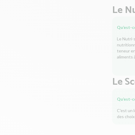
Le Nu
Qu’est-ce
Le Nutri-
nutrition
teneur en 
aliments à
Le S
Qu’est-c
C'est un 
des choix