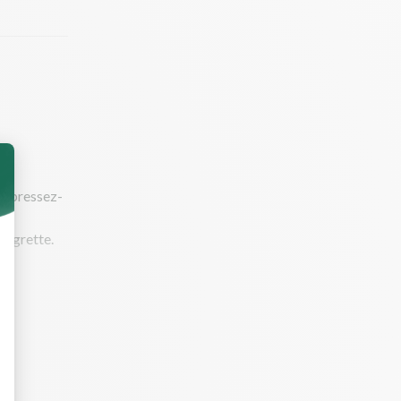
et pressez-
naigrette.