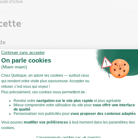
uile d'olive
cette
ade
 saladier, déposez les ingrédients suivants :
(dés) l'échalote.
 d'une râpe, prélevez les zestes du citron (que l'écorce de couleur) 
 l'huile d'olive, salez, poivrez et mélangez bien pour obtenir une vi
Voir toute la recette
ez et ciselez la menthe.
et égouttez les haricots blancs.
les tomates cerises en 2.
z le concombre.
le concombre et les abricots en petits dés (0,5 cm environ).
et rectifiez l'assaisonnement si nécessaire.