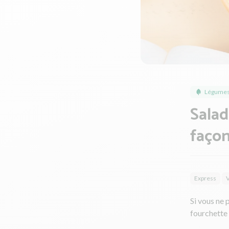
Légumes
Salad
façon
Express
V
Si vous ne 
fourchette d