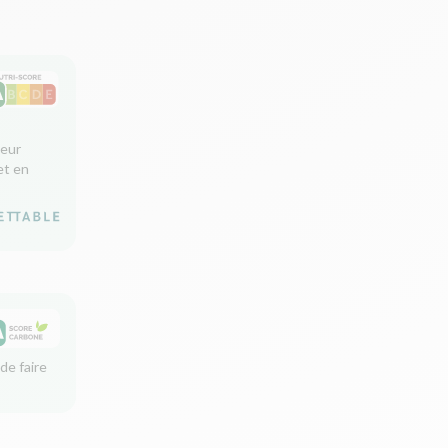
leur
et en
de faire