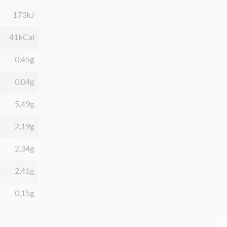
173kJ
41kCal
0,45g
0,04g
5,49g
2,19g
2,34g
2,41g
0,15g