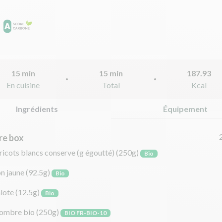
15 min
15 min
187.93
En cuisine
Total
Kcal
Ingrédients
Équipement
re box
ricots blancs conserve (g égoutté)
(250g)
Bio
on jaune
(92.5g)
Bio
lote
(12.5g)
Bio
ombre bio
(250g)
BIO FR-BIO-10