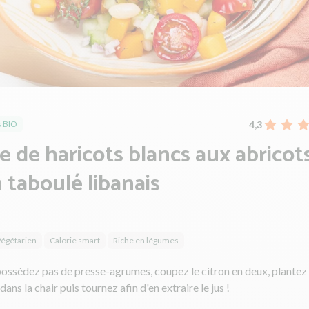
4,3
 BIO
e de haricots blancs aux abricot
 taboulé libanais
égétarien
Calorie smart
Riche en légumes
possédez pas de presse-agrumes, coupez le citron en deux, plantez
ans la chair puis tournez afin d'en extraire le jus !