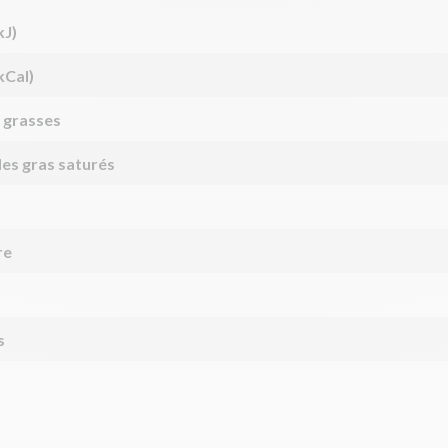
kJ)
kCal)
 grasses
des gras saturés
re
s