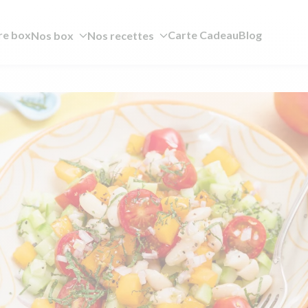
re box
Carte Cadeau
Blog
Nos box
Nos recettes