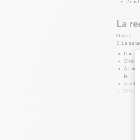
2 càs h
La re
Étape 1
1. La sal
Dans un
Ciselez 
À l'aide
le.
Ajoutez
Effeuill
Rincez 
Coupez 
Épluche
Coupez 
Goûtez 