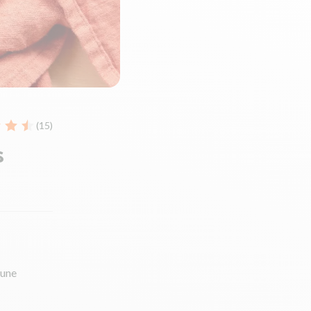
(15)
s
 une