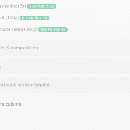
s
menthe
(7g)
BIO FR-BIO-10
cot
(100g)
BIO FR-BIO-10
omate cerise
(200g)
BIO FR-BIO-10
nes & composition
s
ation & mode d'emploi
e cuisine