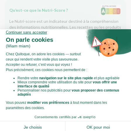
Qu’est-ce que le Nutri-Score ?
Le Nutri-score est un indicateur destiné à la compréhension
des informations nutritionnelles. Les recettes ou les produits
sont classés de A à E en fonction de leur teneur en aliments à
favoriser (fibres, protéines, fruits, légumes, légumineuses...)
et en aliments à limiter (énergie, acides gras saturés, sucres,
sel...).
Score calculé par
Le Score Carbone
Qu’est-ce que le score carbone ?
C'est un logo qui vous permet de visualiser l’empreinte
carbone de chaque plat et de faire des choix plus éclairés et
toujours aussi gourmands. Plus d'informations
ici