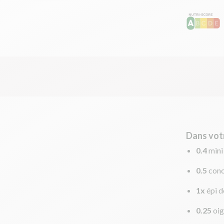
Dans vot
0.4
mini
0.5
con
1x
épi d
0.25
oi