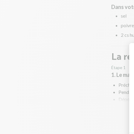
Dans votr
sel
poivre
2 cs hu
La re
Étape 1
1. Le maïs
Préchau
Pendant 
Déposez 
Enfourn
En atte