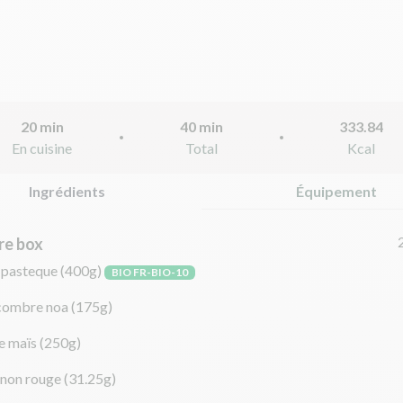
20 min
40 min
333.84
En cuisine
Total
Kcal
Ingrédients
Équipement
re box
 pasteque
(400g)
BIO FR-BIO-10
combre noa
(175g)
e maïs
(250g)
gnon rouge
(31.25g)