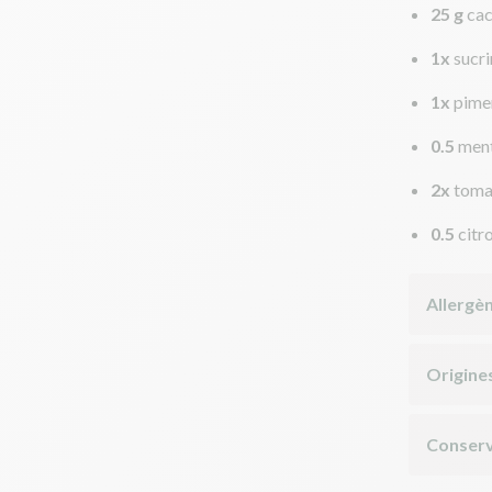
25 g
cac
1x
sucri
1x
pime
0.5
ment
2x
toma
0.5
citr
Allergè
Origine
Conserv