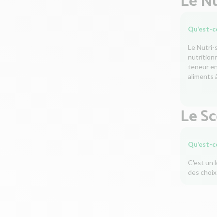
Le Nu
Qu’est-ce
Le Nutri-
nutrition
teneur en 
aliments à
Le S
Qu’est-c
C'est un 
des choix