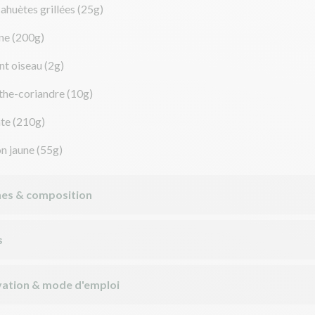
ahuètes grillées
(25g)
ne
(200g)
nt oiseau
(2g)
he-coriandre
(10g)
te
(210g)
on jaune
(55g)
nes & composition
s
ation & mode d'emploi