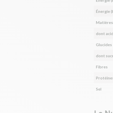
Énergie (
Énergie (
Matières
dont aci
Glucides
dont suc
Fibres
Protéine
Sel