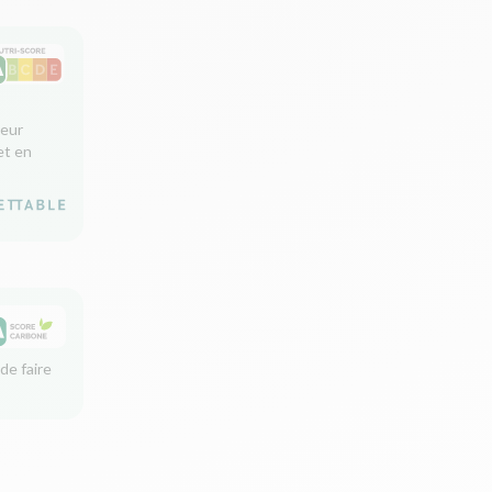
leur
et en
de faire