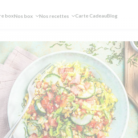
re box
Carte Cadeau
Blog
Nos box
Nos recettes