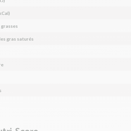
kJ)
kCal)
 grasses
des gras saturés
re
s