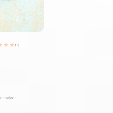
(1)
euse salade