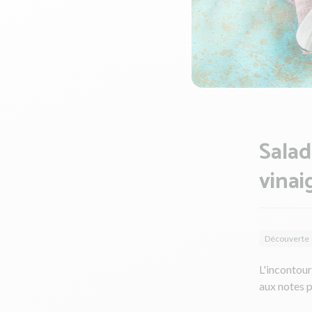
Salad
vinai
Découverte
L'incontour
aux notes p