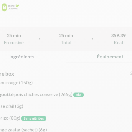
25 min
25 min
359.39
En cuisine
Total
Kcal
Ingrédients
Équipement
re box
hou rouge
(150g)
goutté
pois chiches conserve
(265g)
Bio
se d'ail
(3g)
rizo
(80g)
Sans nitrites
nge zaatar (sachet)
(6g)