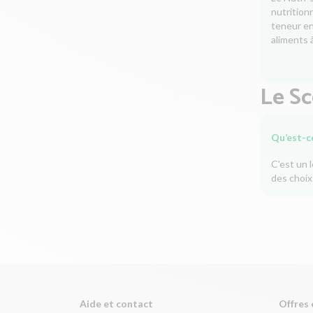
nutrition
teneur en 
aliments à
Le S
Qu’est-c
C'est un 
des choix
Aide et contact
Offres 