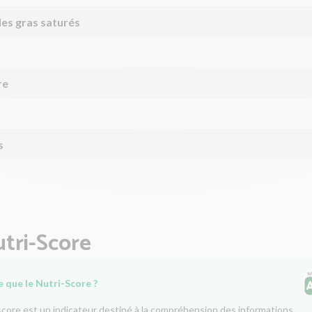
des gras saturés
re
s
tri-Score
 que le Nutri-Score ?
score est un indicateur destiné à la compréhension des informations