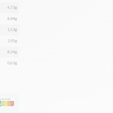
4,73g
8,44g
1,53g
3,92g
8,24g
0,63g