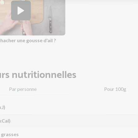
acher une gousse d'ail ?
rs nutritionnelles
Par personne
Pour 100g
kJ)
kCal)
 grasses