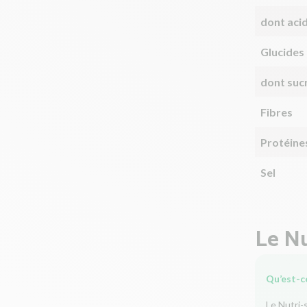
dont aci
Glucides
dont suc
Fibres
Protéine
Sel
Le Nu
Qu’est-ce
Le Nutri-