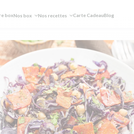
re box
Carte Cadeau
Blog
Nos box
Nos recettes