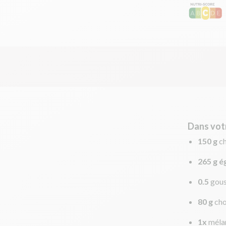
Dans vot
150 g
c
265 g é
0.5
gous
80 g
cho
1x
méla