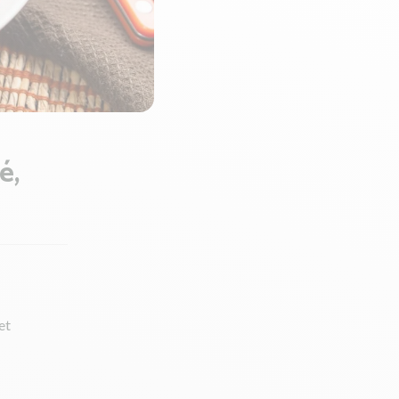
é,
et