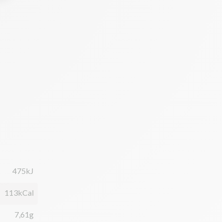
475kJ
113kCal
7,61g