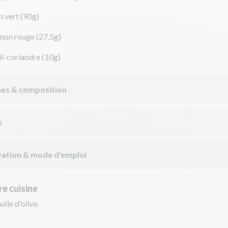
n vert
(90g)
gnon rouge
(27.5g)
il-coriandre
(10g)
nes & composition
s
ation & mode d'emploi
e cuisine
uile d'olive