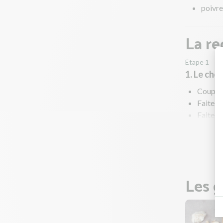
poivre
La re
Étape 1
1. Le cho
Coupez 
Faites 
Faites 
réguliè
Pendant
Les g