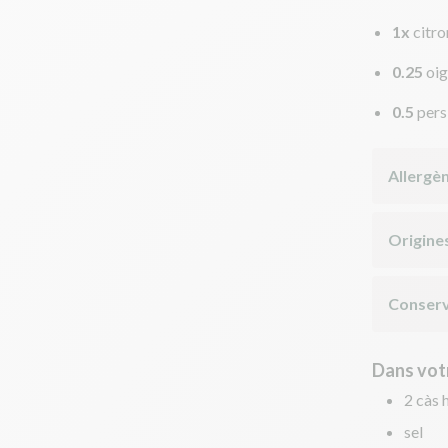
1x
citro
0.25
oi
0.5
pers
Allergè
Origine
Conserv
Dans votr
2 càs h
sel