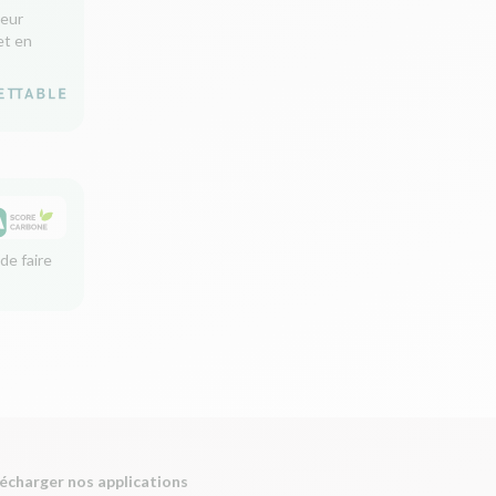
leur
et en
de faire
écharger nos applications