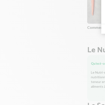
Comment c
Le Nu
Qu’est-ce
Le Nutri-
nutrition
teneur en 
aliments à