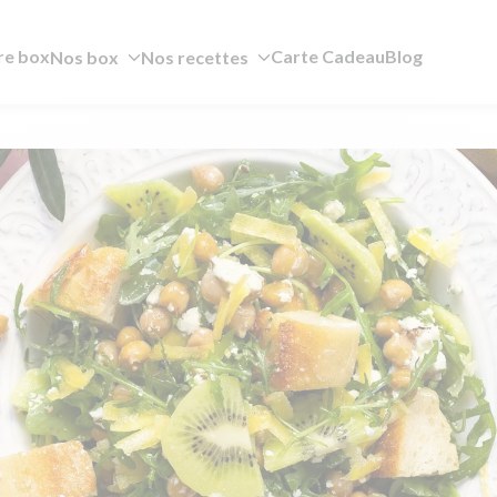
re box
Carte Cadeau
Blog
Nos box
Nos recettes