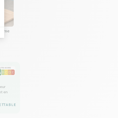
comme
leur
et en