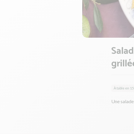
Salad
grill
À table en 1
Une salade 