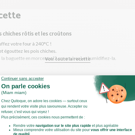
cette
is chiches rôtis et les croûtons
ffez votre four à 240°C !
et égouttez les pois chiches.
la baguette en morceaux (2 cm environ) et humidifiez-la.
Voir toute la recette
 les pois chiches et la baguette sur une plaque allant au four.
n filet d'huile d'olive, salez et poivrez. Ajoutez le mélange d'épices
 pois chiches. Enfournez 10 à 12 min.
estes de cuisine