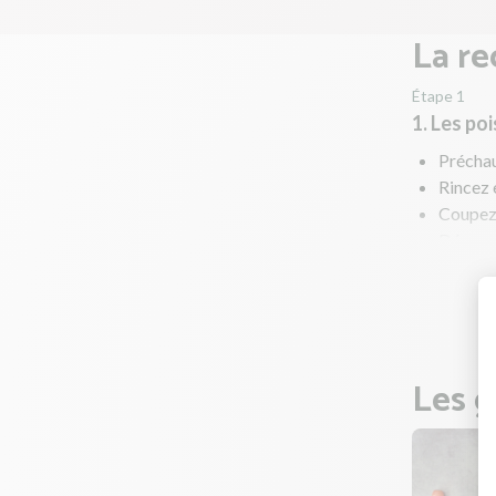
La re
Étape 1
1. Les po
Préchau
Rincez 
Coupez 
Déposez
Versez u
sur les
Les g