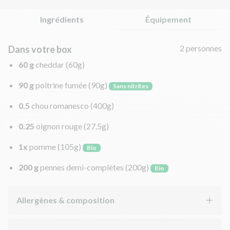
Ingrédients
Équipement
2 personnes
Dans votre box
60 g
cheddar
(60g)
90 g
poitrine fumée
(90g)
Sans nitrites
0.5
chou romanesco
(400g)
0.25
oignon rouge
(27.5g)
1x
pomme
(105g)
Bio
200 g
pennes demi-complètes
(200g)
Bio
Allergènes & composition