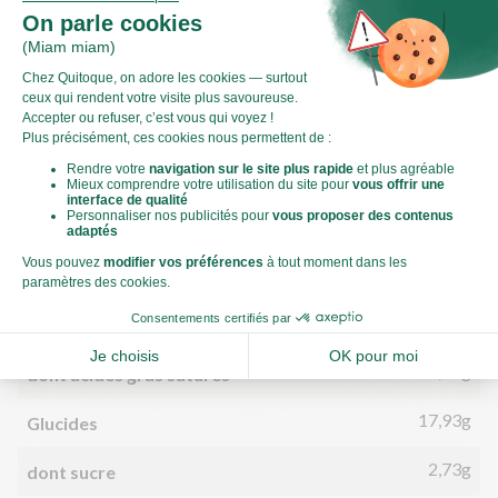
Valeurs nutritionnelles
Par personne
Pour 100g
621kJ
Énergie (kJ)
148kCal
Énergie (kCal)
4,84g
Matières grasses
2,51g
dont acides gras saturés
17,93g
Glucides
2,73g
dont sucre