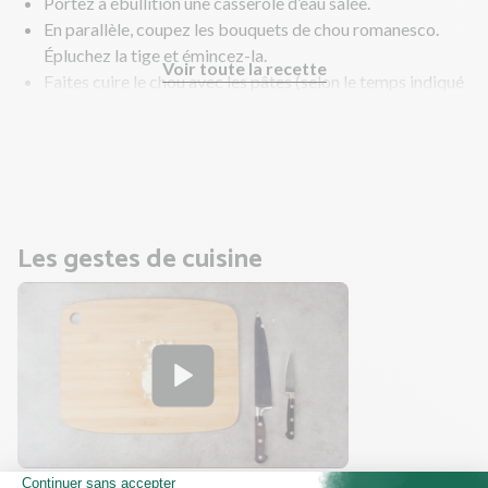
Portez à ébullition une casserole d’eau salée.
En parallèle, coupez les bouquets de chou romanesco.
Épluchez la tige et émincez-la.
Voir toute la recette
Faites cuire le chou avec les pâtes (selon le temps indiqué
du paquet).
Pendant ce temps, faites cuire la poitrine fumée et
préparez la salade.
Les gestes de cuisine
Comment ciseler un oignon ?