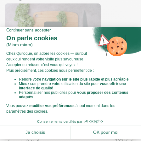
Comment préparer du chou kale ?
Valeurs nutritionnelles
Par personne
Pour 100g
552kJ
Énergie (kJ)
132kCal