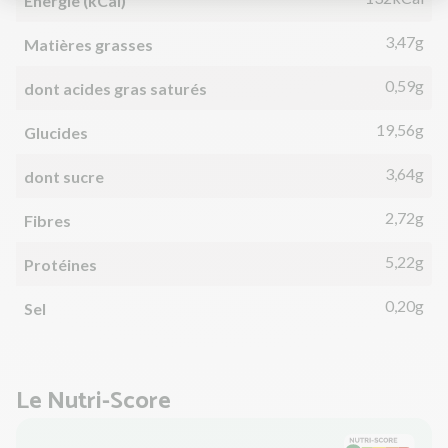
Énergie (kCal)
3,47g
Matières grasses
0,59g
dont acides gras saturés
19,56g
Glucides
3,64g
dont sucre
2,72g
Fibres
5,22g
Protéines
0,20g
Sel
Le Nutri-Score