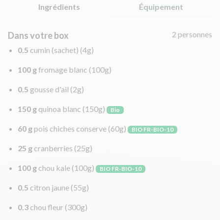
Ingrédients
Équipement
2 personnes
Dans votre box
0.5
cumin (sachet)
(4g)
100 g
fromage blanc
(100g)
0.5
gousse d'ail
(2g)
150 g
quinoa blanc
(150g)
Bio
60 g
pois chiches conserve
(60g)
BIO FR-BIO-10
25 g
cranberries
(25g)
100 g
chou kale
(100g)
BIO FR-BIO-10
0.5
citron jaune
(55g)
0.3
chou fleur
(300g)