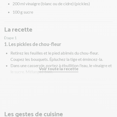
200 ml vinaigre (blanc ou de cidre) (pickles)
100 g sucre
La recette
Étape 1
1. Les pickles de chou-fleur
Retirez les feuilles et le pied abîmés du chou-fleur.
Coupez les bouquets. Épluchez la tige et émincez-la.
Dans une casserole, portez à ébullition l'eau, le vinaigre et
Voir toute la recette
le sucre. Mélangez bien.
Hors du feu, ajoutez le chou-fleur et laissez reposer le
temps de la recette.
En parallèle, préparez le quinoa.
Les gestes de cuisine