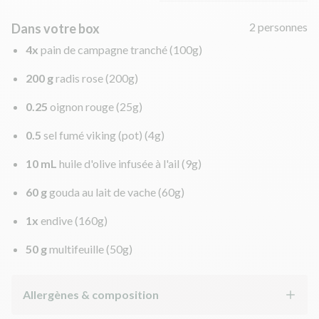
2 personnes
Dans votre box
4x
pain de campagne tranché
(100g)
200 g
radis rose
(200g)
0.25
oignon rouge
(25g)
0.5
sel fumé viking (pot)
(4g)
10 mL
huile d'olive infusée à l'ail
(9g)
60 g
gouda au lait de vache
(60g)
1x
endive
(160g)
50 g
multifeuille
(50g)
Allergènes & composition