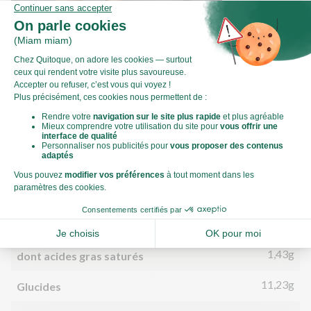
Comment préparer les endives ?
Valeurs nutritionnelles
Par personne
Pour 100g
471kJ
Énergie (kJ)
112kCal
Énergie (kCal)
3,98g
Matières grasses
1,43g
dont acides gras saturés
11,23g
Glucides