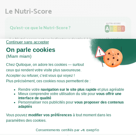
Le Nutri-Score
Qu’est-ce que le Nutri-Score ?
Le Nutri-score est un indicateur destiné à la compréhension
des informations nutritionnelles. Les recettes ou les produits
sont classés de A à E en fonction de leur teneur en aliments à
favoriser (fibres, protéines, fruits, légumes, légumineuses...)
et en aliments à limiter (énergie, acides gras saturés, sucres,
sel...).
Score calculé par
Le Score Carbone
Qu’est-ce que le score carbone ?
C'est un logo qui vous permet de visualiser l’empreinte
carbone de chaque plat et de faire des choix plus éclairés et
toujours aussi gourmands. Plus d'informations
ici