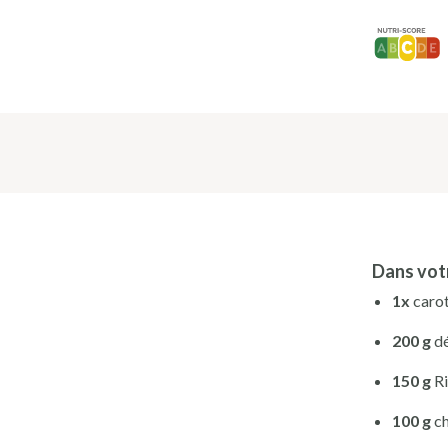
Dans vot
1x
caro
200 g
d
150 g
R
100 g
c