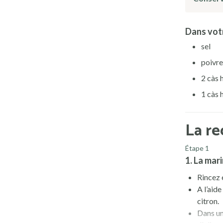
Dans votr
sel
poivre
2 càs 
1 càs 
La re
Étape 1
1. La mar
Rincez 
A l’aid
citron.
Dans un 