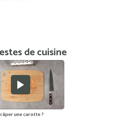
 Salez, poivrez.
et rectifiez l'assaisonnement si nécessaire.
 mariner au frais 10 min environ.
ce temps, faites cuire le riz.
estes de cuisine
âper une carotte ?