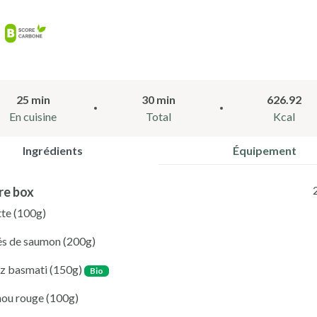
25 min
30 min
626.92
En cuisine
Total
Kcal
Ingrédients
Équipement
re box
tte
(100g)
és de saumon
(200g)
iz basmati
(150g)
Bio
hou rouge
(100g)