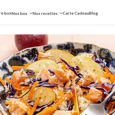
re box
Carte Cadeau
Blog
Nos box
Nos recettes