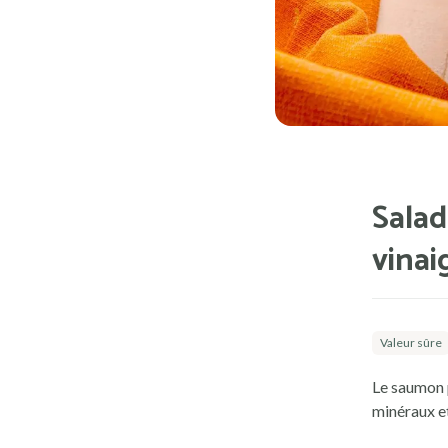
Salad
vinai
Valeur sûre
Le saumon p
minéraux e