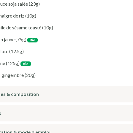
uce soja salée
(23g)
naigre de riz
(10g)
ile de sésame toasté
(10g)
on jaune
(75g)
Bio
lote
(12.5g)
me
(125g)
Bio
m
gingembre
(20g)
nes & composition
s
ation & mode d'emploi