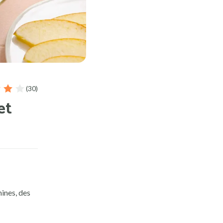
(30)
et
ines, des