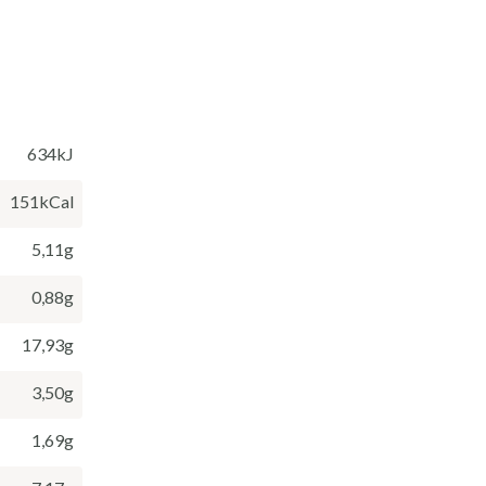
634kJ
151kCal
5,11g
0,88g
17,93g
3,50g
1,69g