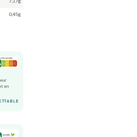
7,17g
0,45g
leur
et en