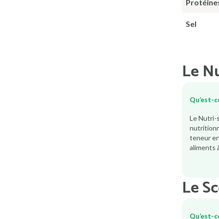
Protéine
Sel
Le Nu
Qu’est-ce
Le Nutri-
nutrition
teneur en 
aliments à
Le S
Qu’est-c