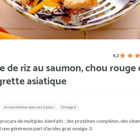
4,2
e de riz au saumon, chou rouge 
grette asiatique
A consommer dans les 3 jours
Oméga 3
rocure de multiples bienfaits : des protéines complètes, des vitam
t une généreuse part d'acides gras oméga-3.