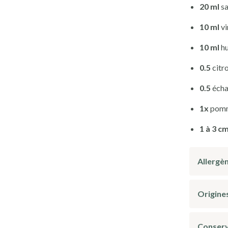
20 ml
sa
10 ml
vi
10 ml
hu
0.5
citr
0.5
écha
1x
pom
1 à 3 c
Allergè
Origine
Conserv