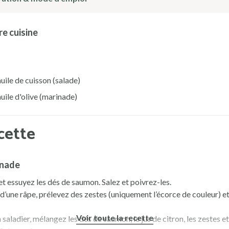
e cuisine
huile de cuisson (salade)
huile d'olive (marinade)
cette
inade
et essuyez les dés de saumon. Salez et poivrez-les.
e d’une râpe, prélevez des zestes (uniquement l’écorce de couleur) et
Voir toute la recette
saladier, mélangez les dés de saumon, le jus de citron, les zestes et 