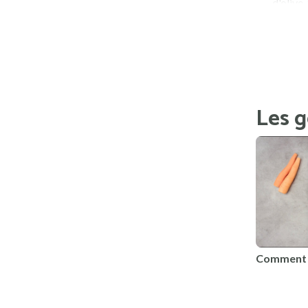
d'olive.
Goûtez 
Laissez
Pendant 
Les g
Comment r