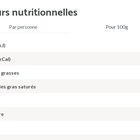
rs nutritionnelles
Par personne
Pour 100g
kJ)
kCal)
 grasses
des gras saturés
re