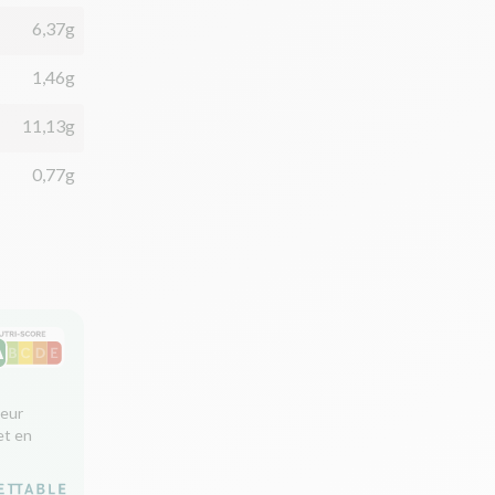
6,37g
1,46g
11,13g
0,77g
leur
et en