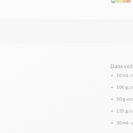
Dans vot
10 mL
m
100 g
p
50 g
abr
135 g
ba
20 mL
v