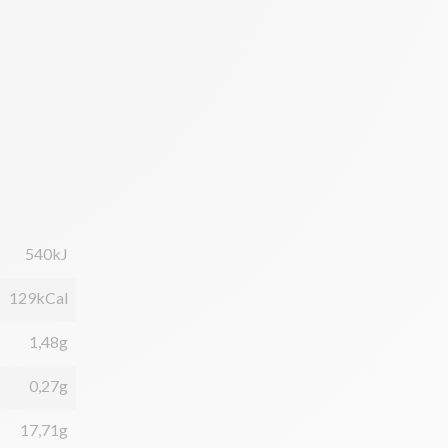
540kJ
129kCal
1,48g
0,27g
17,71g