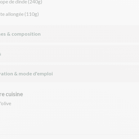
lope de dinde
(240g)
te allongée
(110g)
nes & composition
s
ation & mode d'emploi
e cuisine
'olive