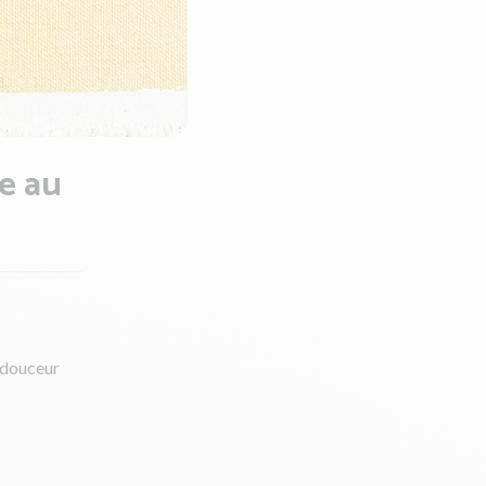
de au
a douceur