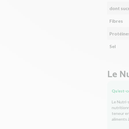
dont suc
Fibres
Protéine
Sel
Le Nu
Qu’est-ce
Le Nutri-
nutrition
teneur en 
aliments à