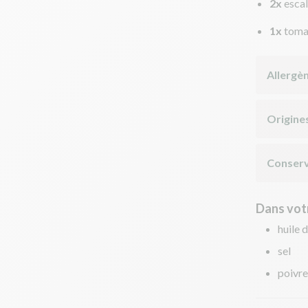
2x
esca
1x
toma
Allergè
Origine
Conserv
Dans votr
huile d
sel
poivre