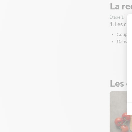
La re
Étape 1
1. Les cr
Coupez 
Dans une
Faites d
Une foi
Les g