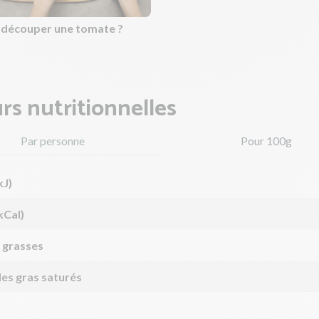
découper une tomate ?
rs nutritionnelles
Par personne
Pour 100g
kJ)
kCal)
 grasses
des gras saturés