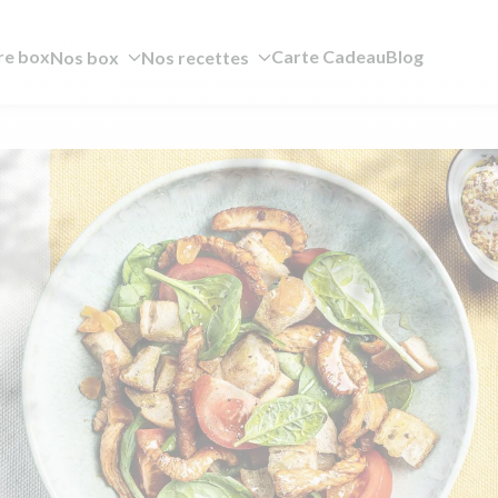
re box
Carte Cadeau
Blog
Nos box
Nos recettes