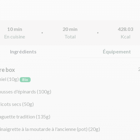
10 min
20 min
428.03
En cuisine
Total
Kcal
Ingrédients
Équipement
re box
iel
(10g)
Bio
ousses d'épinards
(100g)
icots secs
(50g)
guette tradition
(135g)
inaigrette à la moutarde à l'ancienne (pot)
(20g)