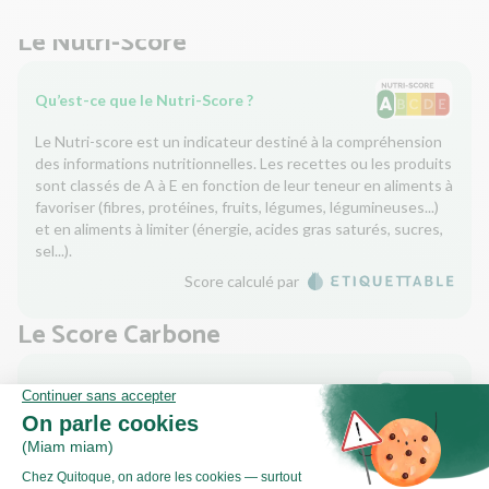
Le Nutri-Score
Qu’est-ce que le Nutri-Score ?
Le Nutri-score est un indicateur destiné à la compréhension
des informations nutritionnelles. Les recettes ou les produits
sont classés de A à E en fonction de leur teneur en aliments à
favoriser (fibres, protéines, fruits, légumes, légumineuses...)
et en aliments à limiter (énergie, acides gras saturés, sucres,
sel...).
Score calculé par
Le Score Carbone
Qu’est-ce que le score carbone ?
C'est un logo qui vous permet de visualiser l’empreinte
carbone de chaque plat et de faire des choix plus éclairés et
toujours aussi gourmands. Plus d'informations
ici