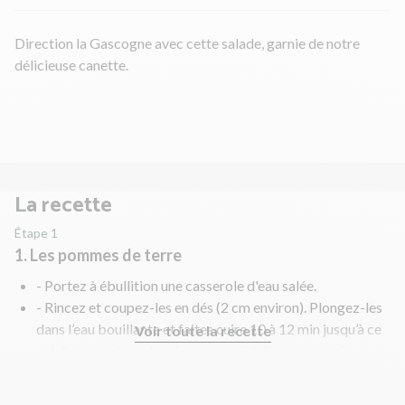
Direction la Gascogne avec cette salade, garnie de notre
délicieuse canette.
La recette
Étape 1
1. Les pommes de terre
- Portez à ébullition une casserole d'eau salée.
- Rincez et coupez-les en dés (2 cm environ). Plongez-les
dans l’eau bouillante et faites cuire 10 à 12 min jusqu’à ce
Voir toute la recette
qu’elles soient tendres (mais pas réduites en purée).
- Lorsqu'elles sont cuites, égouttez-les et passez-les sous
l'eau froide.