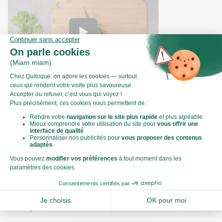
Comment ciseler de la coriandre ?
Valeurs nutritionnelles
Par personne
Pour 100g
308kJ
Énergie (kJ)
73kCal
Énergie (kCal)