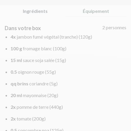
Ingrédients
Équipement
2 personnes
Dans votre box
4x
jambon fumé végétal (tranche)
(120g)
100 g
fromage blanc
(100g)
15 ml
sauce soja salée
(15g)
0.5
oignon rouge
(55g)
qq brins
coriandre
(5g)
20 ml
mayonnaise
(20g)
2x
pomme de terre
(440g)
2x
tomate
(200g)
0.5
concombre noa
(125g)