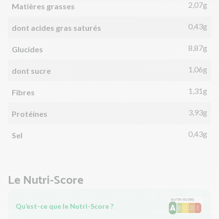
2,07g
Matières grasses
0,43g
dont acides gras saturés
8,87g
Glucides
1,06g
dont sucre
1,31g
Fibres
3,93g
Protéines
0,43g
Sel
Le Nutri-Score
Qu’est-ce que le Nutri-Score ?