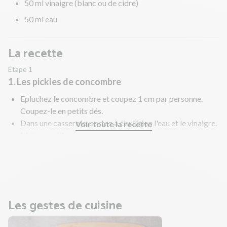
50 ml vinaigre (blanc ou de cidre)
50 ml eau
La recette
Étape 1
1. Les pickles de concombre
Epluchez le concombre et coupez 1 cm par personne.
Coupez-le en petits dés.
Dans une casserole, portez à ébullition l'eau et le vinaigre.
Voir toute la recette
Mélangez bien.
Hors du feu, ajoutez les dés de concombre et laissez
reposer le temps de la recette.
Les gestes de cuisine