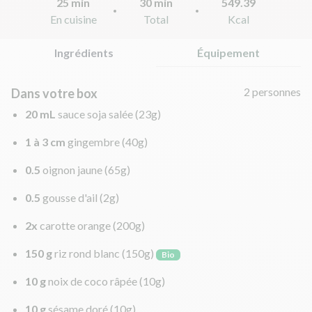
25 min
30 min
549.39
En cuisine
Total
Kcal
Ingrédients
Équipement
2 personnes
Dans votre box
20 mL
sauce soja salée
(23g)
1 à 3 cm
gingembre
(40g)
0.5
oignon jaune
(65g)
0.5
gousse d'ail
(2g)
2x
carotte orange
(200g)
150 g
riz rond blanc
(150g)
Bio
10 g
noix de coco râpée
(10g)
10 g
sésame doré
(10g)