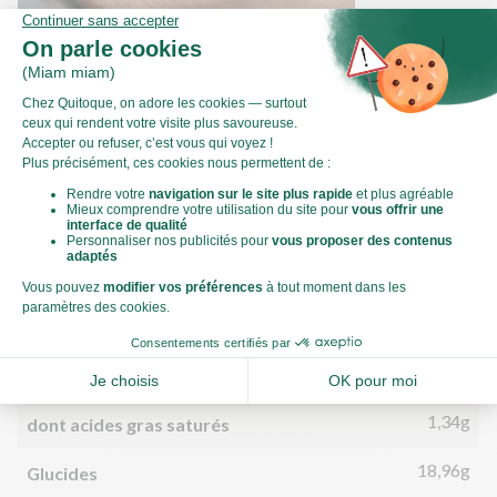
Comment préparer du gingembre ?
Valeurs nutritionnelles
Par personne
Pour 100g
623kJ
Énergie (kJ)
149kCal
Énergie (kCal)
3,40g
Matières grasses
1,34g
dont acides gras saturés
18,96g
Glucides