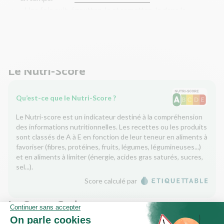
- Une fois cuit, égouttez-le et remettez-le dans la
casserole. Salez, poivrez et à l'aide d'une fourchette,
égrainez-le (séparez les grains). Couvrez pour maintenir
au chaud.
Le Nutri-Score
Qu’est-ce que le Nutri-Score ?
Le Nutri-score est un indicateur destiné à la compréhension
des informations nutritionnelles. Les recettes ou les produits
sont classés de A à E en fonction de leur teneur en aliments à
favoriser (fibres, protéines, fruits, légumes, légumineuses...)
et en aliments à limiter (énergie, acides gras saturés, sucres,
sel...).
Score calculé par
Le Score Carbone