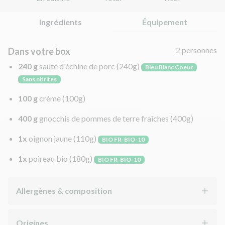
Ingrédients
Équipement
2 personnes
Dans votre box
240 g
sauté d'échine de porc
(240g)
Bleu Blanc Coeur
Sans nitrites
100 g
crème
(100g)
400 g
gnocchis de pommes de terre fraîches
(400g)
1x
oignon jaune
(110g)
BIO FR-BIO-10
1x
poireau bio
(180g)
BIO FR-BIO-10
Allergènes & composition
Origines