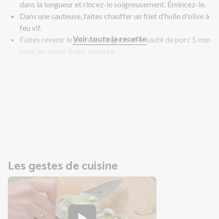
dans la longueur et rincez-le soigneusement. Émincez-le.
Dans une sauteuse, faites chauffer un filet d'huile d'olive à
feu vif.
Voir toute la recette
Faites revenir le poireau, l'oignon et le sauté de porc 5 min
pour les dorer. Salez, poivrez.
Au bout des 5 min, versez un fond d'eau puis couvrez 15 à
20 min.
En fin de cuisson, ajoutez la crème et la moutarde.
Poursuivez 2 à 3 min à découvert.
Goûtez et rectifiez l'assaisonnement si nécessaire.
En parallèle, préparez les gnocchis.
Les gestes de cuisine