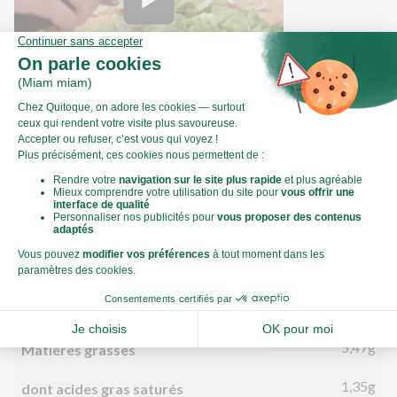
Comment émincer un poireau ?
Valeurs nutritionnelles
Par personne
Pour 100g
587kJ
Énergie (kJ)
140kCal
Énergie (kCal)
5,47g
Matières grasses
1,35g
dont acides gras saturés