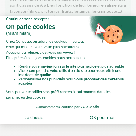
sont classés de A à E en fonction de leur teneur en aliments à
favoriser (fibres, protéines, fruits, légumes, légumineuses...)
et en aliments à limiter (énergie, acides gras saturés, sucres,
sel...).
Score calculé par
Le Score Carbone
Qu’est-ce que le score carbone ?
C'est un logo qui vous permet de visualiser l’empreinte
carbone de chaque plat et de faire des choix plus éclairés et
toujours aussi gourmands. Plus d'informations
ici