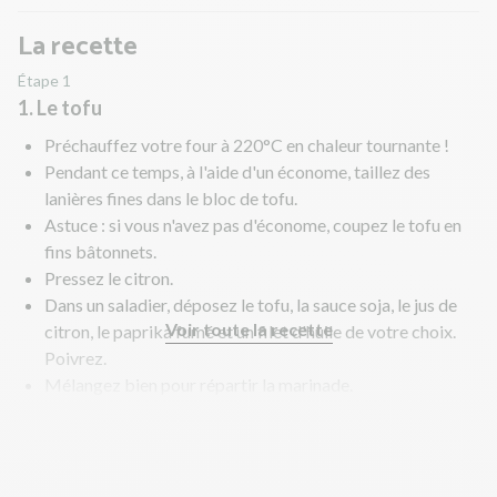
La recette
Étape 1
1. Le tofu
Préchauffez votre four à 220°C en chaleur tournante !
Pendant ce temps, à l'aide d'un économe, taillez des
lanières fines dans le bloc de tofu.
Astuce : si vous n'avez pas d'économe, coupez le tofu en
fins bâtonnets.
Pressez le citron.
Dans un saladier, déposez le tofu, la sauce soja, le jus de
Voir toute la recette
citron, le paprika fumé et un filet d'huile de votre choix.
Poivrez.
Mélangez bien pour répartir la marinade.
Déposez le tout sur une plaque allant au four munie de
papier cuisson.
Astuce : pour une cuisson homogène, étalez bien toutes
les lanières de tofu sur la plaque.