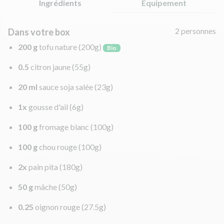
Ingrédients
Équipement
2 personnes
Dans votre box
200 g
tofu nature
(200g)
Bio
0.5
citron jaune
(55g)
20 ml
sauce soja salée
(23g)
1x
gousse d'ail
(6g)
100 g
fromage blanc
(100g)
100 g
chou rouge
(100g)
2x
pain pita
(180g)
50 g
mâche
(50g)
0.25
oignon rouge
(27.5g)