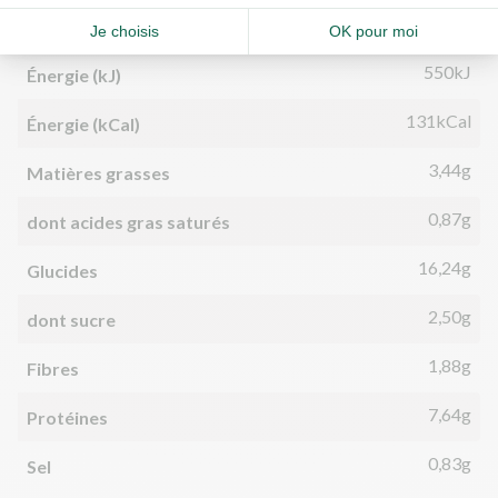
Par personne
Pour 100g
550kJ
Énergie (kJ)
131kCal
Énergie (kCal)
3,44g
Matières grasses
0,87g
dont acides gras saturés
16,24g
Glucides
2,50g
dont sucre
1,88g
Fibres
7,64g
Protéines
0,83g
Sel