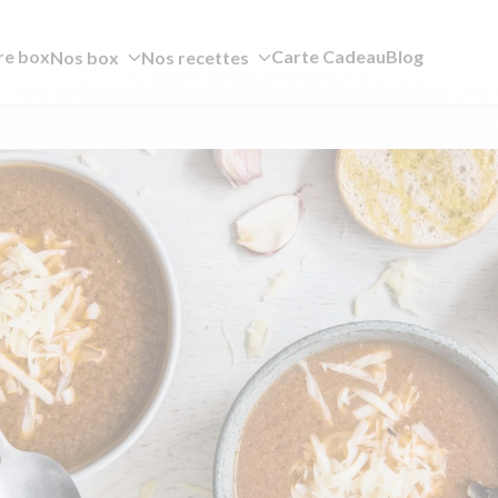
re box
Carte Cadeau
Blog
Nos box
Nos recettes