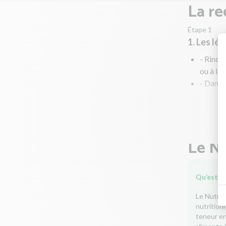
La re
Étape 1
1. Les lé
- Rince
ou à la
- Dans u
min jusq
si la co
- Rince
Le Nu
Qu’est-ce
Le Nutri-
nutrition
teneur en 