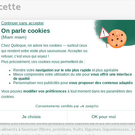
cette
gumes
z et coupez la courgette en fines rondelles (environ 1 cm ou moins)
 mandoline.
ne sauteuse, faite chauffer un filet d'huile d'olive et faites-les reve
Voir toute la recette
u'à ce qu'elle soit dorée. Salez, poivrez.Astuce : N'hésitez pas à ba
loration est trop rapide.
z et coupez la tomate en fines demi-rondelles (environ 1 cm ou moi
tri-Score
 que le Nutri-Score ?
score est un indicateur destiné à la compréhension des informations
nelles. Les recettes ou les produits sont classés de A à E en fonction de 
aliments à favoriser (fibres, protéines, fruits, légumes, légumineuses...) 