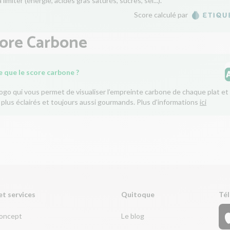
 limiter (énergie, acides gras saturés, sucres, sel...).
Score calculé par
core Carbone
e que le score carbone ?
logo qui vous permet de visualiser l’empreinte carbone de chaque plat et 
 plus éclairés et toujours aussi gourmands. Plus d'informations
ici
et services
Quitoque
Tél
concept
Le blog