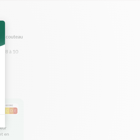
 au couteau
nir 8 à 10
isser le feu
ns).
leur
et en