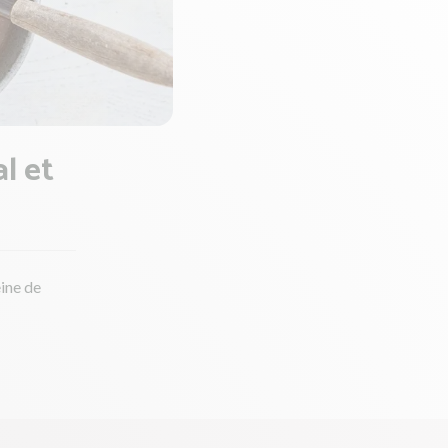
l et
eine de