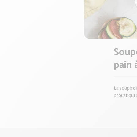
Soupe
pain 
La soupe de
proust qui 