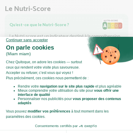
Le Nutri-Score
Qu’est-ce que le Nutri-Score ?
Le Nutri-score est un indicateur destiné à la compréhension
des informations nutritionnelles. Les recettes ou les produits
sont classés de A à E en fonction de leur teneur en aliments à
favoriser (fibres, protéines, fruits, légumes, légumineuses...)
et en aliments à limiter (énergie, acides gras saturés, sucres,
sel...).
Score calculé par
Le Score Carbone
Qu’est-ce que le score carbone ?
C'est un logo qui vous permet de visualiser l’empreinte
carbone de chaque plat et de faire des choix plus éclairés et
toujours aussi gourmands. Plus d'informations
ici