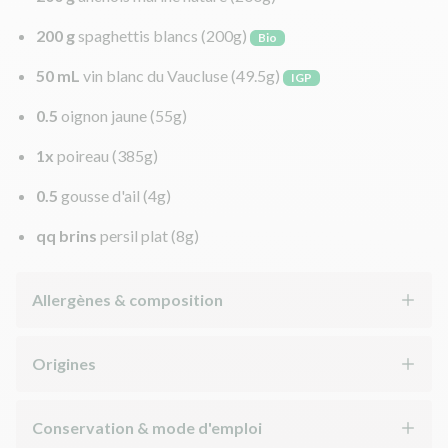
200 g
spaghettis blancs
(200g)
Bio
50 mL
vin blanc du Vaucluse
(49.5g)
IGP
0.5
oignon jaune
(55g)
1x
poireau
(385g)
0.5
gousse d'ail
(4g)
qq brins
persil plat
(8g)
Allergènes & composition
Origines
Conservation & mode d'emploi