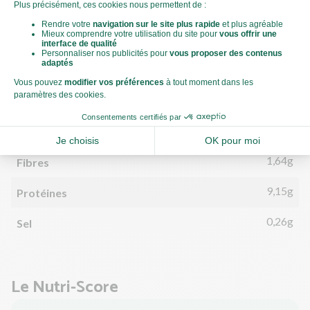
191kCal
Énergie (kCal)
4,75g
Matières grasses
1,28g
dont acides gras saturés
26,82g
Glucides
1,33g
dont sucre
1,64g
Fibres
9,15g
Protéines
0,26g
Sel
Le Nutri-Score