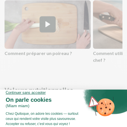
Comment préparer un poireau ?
Comment utilis
chef ?
Valeurs nutritionnelles
Par personne
Pour 100g
799kJ
Énergie (kJ)