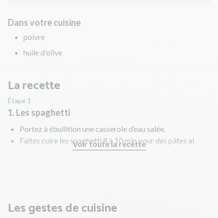
Dans votre cuisine
poivre
huile d'olive
La recette
Étape 1
1. Les spaghetti
Portez à ébullition une casserole d’eau salée.
Faites cuire les spaghetti 8 à 10 min pour des pâtes al
Voir toute la recette
dente ou fondantes.
Pendant ce temps, préparez la sauce.
Les gestes de cuisine