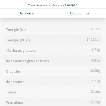
Valeurs nutritionnelles
Par personne
Pour 100g
589kJ
Énergie (kJ)
141kCal
Énergie (kCal)
4,79g
Matières grasses
1,85g
dont acides gras saturés
16,08g
Glucides
2,27g
dont sucre
2,16g
Fibres
6,36g
Protéines