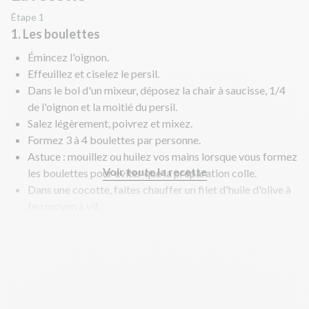
Étape 1
1. Les boulettes
Émincez l'oignon.
Effeuillez et ciselez le persil.
Dans le bol d'un mixeur, déposez la chair à saucisse, 1/4
de l'oignon et la moitié du persil.
Salez légèrement, poivrez et mixez.
Formez 3 à 4 boulettes par personne.
Astuce : mouillez ou huilez vos mains lorsque vous formez
Voir toute la recette
les boulettes pour éviter que la préparation colle.
Dans une cocotte, faites chauffer un filet d'huile d'olive à
feu moyen à vif.
Faites revenir les boulettes 5 min environ jusqu'à ce que
les boulettes soient dorées puis réservez-les.
Astuce : N’ayez pas peur de saisir vos aliments à feu vif !
Une belle coloration dorée signifie que les sucs se
développent et que la caramélisation apporte des saveurs
intenses et gourmandes. Laissez-les quelques instants