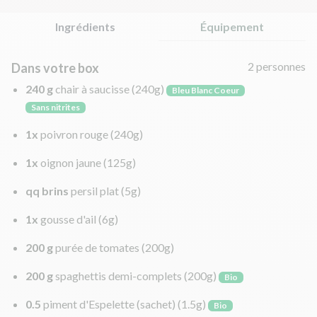
Ingrédients
Équipement
2 personnes
Dans votre box
240 g
chair à saucisse
(240g)
Bleu Blanc Coeur
Sans nitrites
1x
poivron rouge
(240g)
1x
oignon jaune
(125g)
qq brins
persil plat
(5g)
1x
gousse d'ail
(6g)
200 g
purée de tomates
(200g)
200 g
spaghettis demi-complets
(200g)
Bio
0.5
piment d'Espelette (sachet)
(1.5g)
Bio