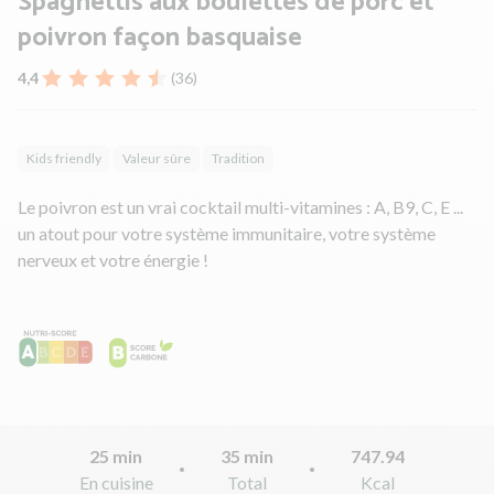
Spaghettis aux boulettes de porc et
poivron façon basquaise
4,4
(36)
Kids friendly
Valeur sûre
Tradition
Le poivron est un vrai cocktail multi-vitamines : A, B9, C, E ...
un atout pour votre système immunitaire, votre système
nerveux et votre énergie !
25 min
35 min
747.94
En cuisine
Total
Kcal