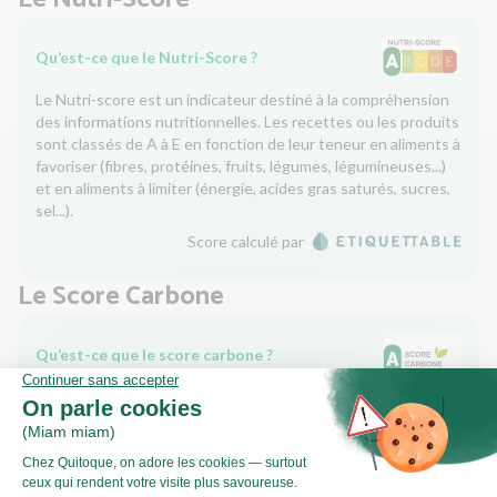
Qu’est-ce que le Nutri-Score ?
Le Nutri-score est un indicateur destiné à la compréhension
des informations nutritionnelles. Les recettes ou les produits
sont classés de A à E en fonction de leur teneur en aliments à
favoriser (fibres, protéines, fruits, légumes, légumineuses...)
et en aliments à limiter (énergie, acides gras saturés, sucres,
sel...).
Score calculé par
Le Score Carbone
Qu’est-ce que le score carbone ?
C'est un logo qui vous permet de visualiser l’empreinte
carbone de chaque plat et de faire des choix plus éclairés et
toujours aussi gourmands. Plus d'informations
ici