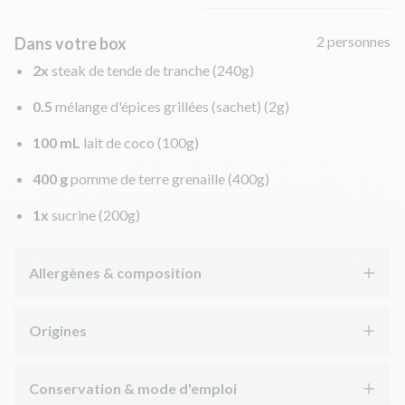
2 personnes
Dans votre box
2x
steak de tende de tranche
(240g)
0.5
mélange d'épices grillées (sachet)
(2g)
100 mL
lait de coco
(100g)
400 g
pomme de terre grenaille
(400g)
1x
sucrine
(200g)
Allergènes & composition
Origines
Conservation & mode d'emploi