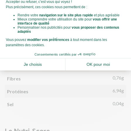
330kJ
Énergie (kJ)
79kCal
Énergie (kCal)
2,07g
Matières grasses
1,19g
dont acides gras saturés
7,20g
Glucides
0,53g
dont sucre
0,76g
Fibres
6,94g
Protéines
0,04g
Sel