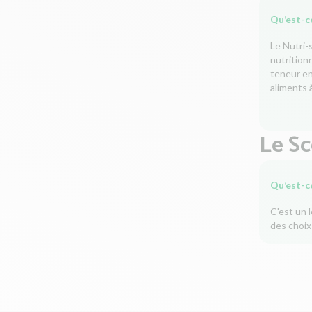
Qu’est-ce
Le Nutri-
nutrition
teneur en 
aliments à
Le S
Qu’est-c
C'est un 
des choix