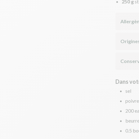
250 g
s
Allergè
Origine
Conserv
Dans votr
sel
poivre
200 ea
beurr
0.5 bo