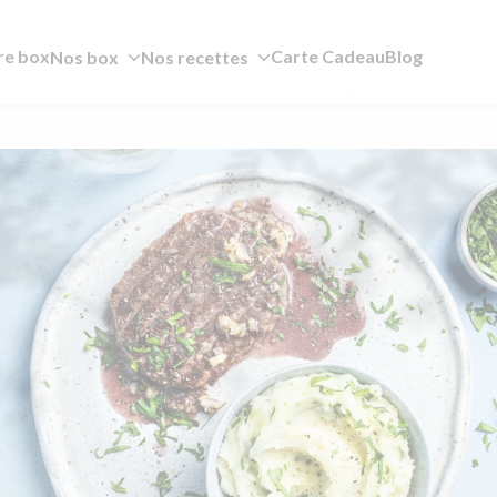
re box
Carte Cadeau
Blog
Nos box
Nos recettes