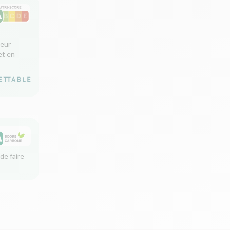
leur
et en
de faire