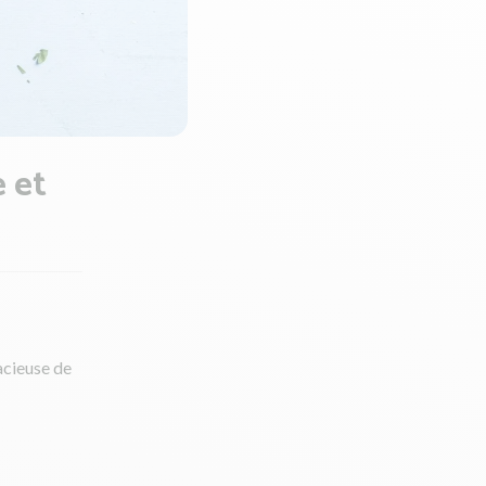
e et
acieuse de