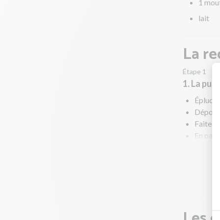
1 mout
lait
La re
Étape 1
1. La puré
Épluche
Déposez
Faites-l
En paral
Réduise
une noix
Pendant
Les g