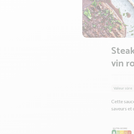
Steak
vin r
Valeur sûre
Cette sauce
saveurs et 