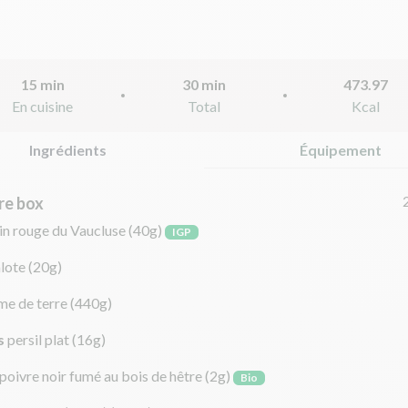
15 min
30 min
473.97
En cuisine
Total
Kcal
Ingrédients
Équipement
re box
in rouge du Vaucluse
(40g)
IGP
lote
(20g)
e de terre
(440g)
s
persil plat
(16g)
poivre noir fumé au bois de hêtre
(2g)
Bio