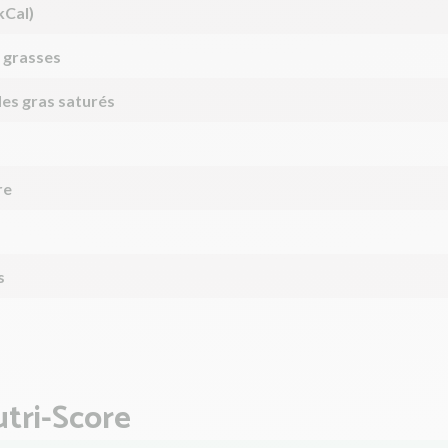
kCal)
 grasses
des gras saturés
re
s
tri-Score