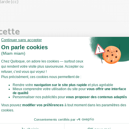
arde (cc)
cette
e au persil
z et coupez les pommes de terre en morceaux.
-les dans une casserole. Recouvrez-les très largement d'eau. Sale
es cuire 15 à 20 min.
Voir toute la recette
lèle, effeuillez et ciselez le persil.
z les pommes de terre en purée. Salez, poivrez. Ajoutez la moitié du
 de beurre et un filet de lait pour une purée plus onctueuse.
 la cuisson des pommes de terre, préparez la viande et la sauce.
estes de cuisine