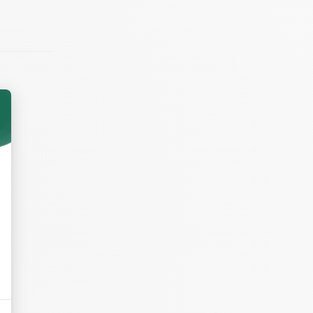
z.
 persil,