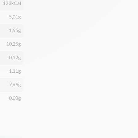
123kCal
5,01g
1,95g
10,25g
0,12g
1,11g
7,69g
0,08g