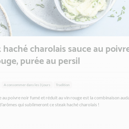
 haché charolais sauce au poivr
ouge, purée au persil
A consommer dans les 3 jours
Tradition
 au poivre noir fumé et réduit au vin rouge est la combinaison aud
d'arômes qui sublimeront ce steak haché charolais !