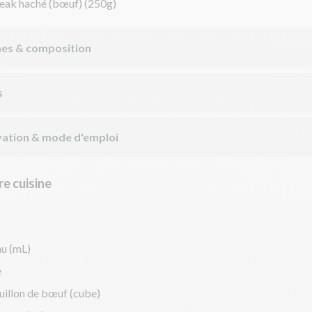
teak haché (bœuf)
(250g)
nes & composition
s
ation & mode d'emploi
e cuisine
u (mL)
e
uillon de bœuf (cube)