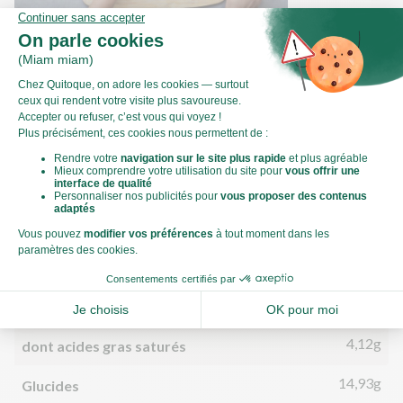
Comment préparer le chou pak choï ?
Valeurs nutritionnelles
Par personne
Pour 100g
598kJ
Énergie (kJ)
143kCal
Énergie (kCal)
6,15g
Matières grasses
4,12g
dont acides gras saturés
14,93g
Glucides