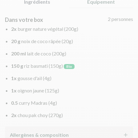
Ingrédients
Équipement
2 personnes
Dans votre box
2x
burger nature végétal
(200g)
20 g
noix de coco râpée
(20g)
200 ml
lait de coco
(200g)
150 g
riz basmati
(150g)
Bio
1x
gousse d'ail
(4g)
1x
oignon jaune
(125g)
0.5
curry Madras
(4g)
2x
chou pak choy
(270g)
Allergènes & composition