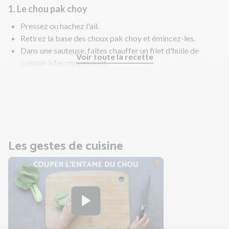
1. Le chou pak choy
Pressez ou hachez l'ail.
Retirez la base des choux pak choy et émincez-les.
Dans une sauteuse, faites chauffer un filet d'huile de
Voir toute la recette
cuisson à feu moyen à vif.
Faites revenir les choux pak choy et l'ail 10 min environ.
Salez, poivrez.
Pendant ce temps, faites cuire le riz.
Les gestes de cuisine