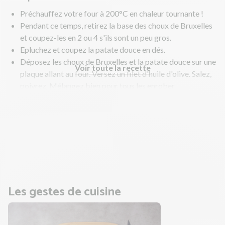
Préchauffez votre four à 200°C en chaleur tournante !
Pendant ce temps, retirez la base des choux de Bruxelles
et coupez-les en 2 ou 4 s'ils sont un peu gros.
Epluchez et coupez la patate douce en dés.
Déposez les choux de Bruxelles et la patate douce sur une
Voir toute la recette
plaque allant au four. Versez un filet d'huile d'olive. Salez,
poivrez. Mélangez bien pour tous les enrober.
Enfournez 25 min environ.
Astuce : si les choux de Bruxelles dorent trop rapidement,
couvrez d'un papier aluminium. Cela permettra une
cuisson uniforme sans brûler le dessus.
En parallèle, préparez la sauce.
Les gestes de cuisine