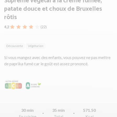
Suprême végétal à la crème fumée,
patate douce et choux de Bruxelles
rôtis
4,2
(22)
Découverte
Végétarien
Si vous mangez avec des enfants, vous pouvez ne pas mettre
de paprika fumé car le goût est assez prononcé.
30 min
35 min
571.50
En cuisine
Total
Kcal