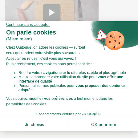
Comment couper une patate douce en
dés ?
Valeurs nutritionnelles
Par personne
Pour 100g
462kJ
Énergie (kJ)
110kCal
Énergie (kCal)