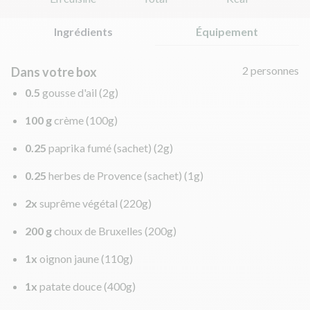
Ingrédients
Équipement
2 personnes
Dans votre box
0.5
gousse d'ail
(2g)
100 g
crème
(100g)
0.25
paprika fumé (sachet)
(2g)
0.25
herbes de Provence (sachet)
(1g)
2x
suprême végétal
(220g)
200 g
choux de Bruxelles
(200g)
1x
oignon jaune
(110g)
1x
patate douce
(400g)