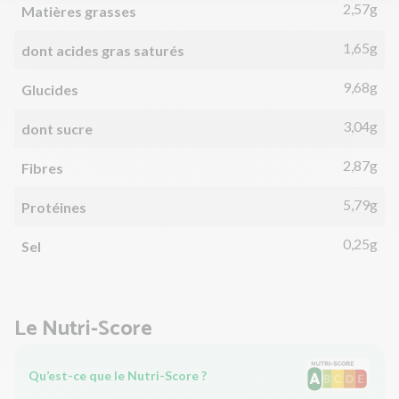
2,57g
Matières grasses
1,65g
dont acides gras saturés
9,68g
Glucides
3,04g
dont sucre
2,87g
Fibres
5,79g
Protéines
0,25g
Sel
Le Nutri-Score
Qu’est-ce que le Nutri-Score ?