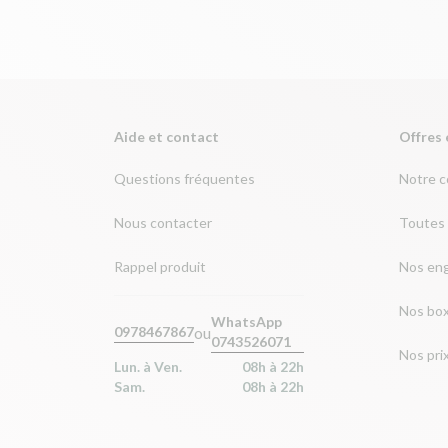
Aide et contact
Offres 
Questions fréquentes
Notre 
Nous contacter
Toutes 
Rappel produit
Nos en
Nos bo
WhatsApp
ou
0978467867
0743526071
Nos pri
Lun. à Ven.
08h à 22h
Sam.
08h à 22h