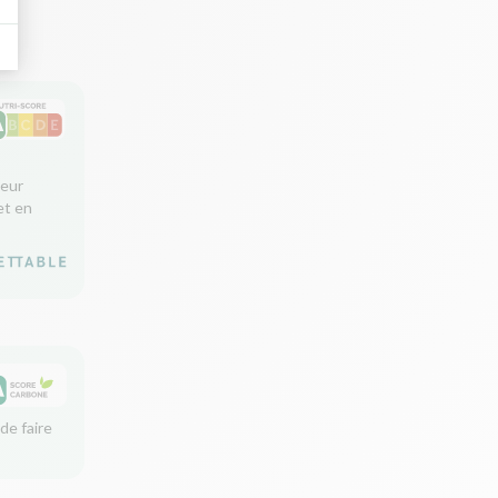
leur
et en
de faire