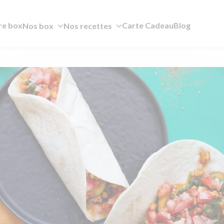
re box
Carte Cadeau
Blog
Nos box
Nos recettes