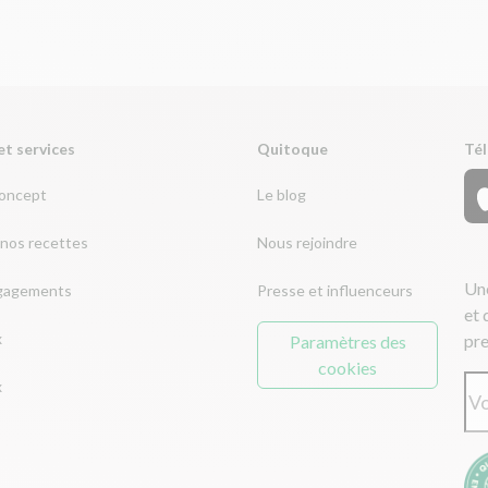
et services
Quitoque
Tél
concept
Le blog
nos recettes
Nous rejoindre
Une
gagements
Presse et influenceurs
et 
x
pre
Paramètres des
cookies
x