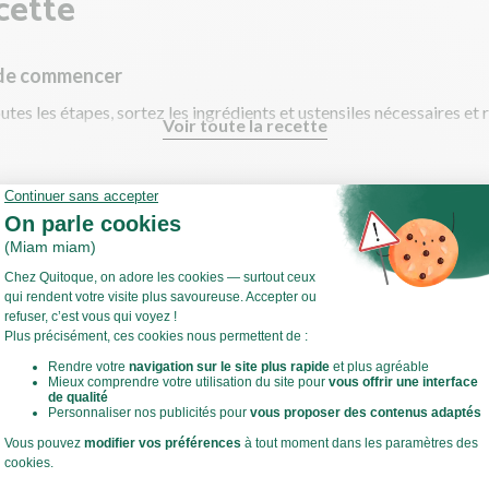
cette
 de commencer
utes les étapes, sortez les ingrédients et ustensiles nécessaires et 
Voir toute la recette
t légumes !
estes de cuisine
réparer une échalote ?
Comment préparer de l'ail ?