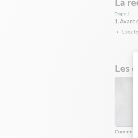
La re
Étape 1
1. Avant
Lisez to
fruits e
Les g
Comment p