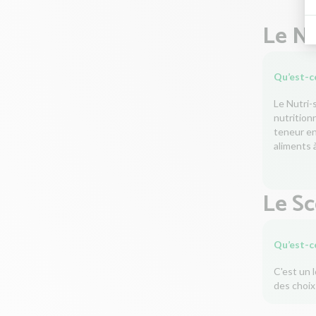
Le Nu
Qu’est-ce
Le Nutri-
nutrition
teneur en 
aliments à
Le S
Qu’est-c
C'est un 
des choix