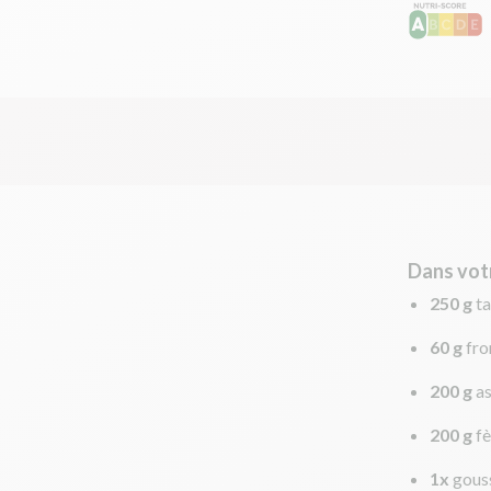
Dans vot
250 g
ta
60 g
fro
200 g
a
200 g
fè
1x
gouss