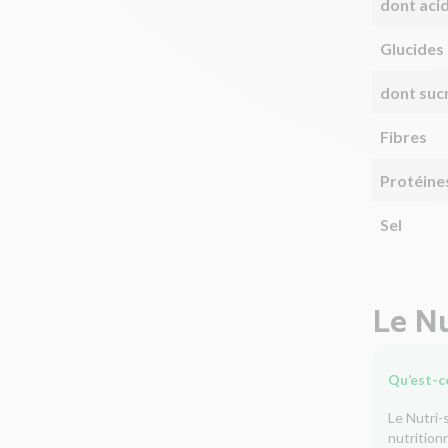
dont aci
Glucides
dont suc
Fibres
Protéine
Sel
Le Nu
Qu’est-ce
Le Nutri-
nutrition