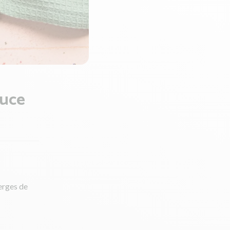
auce
perges de