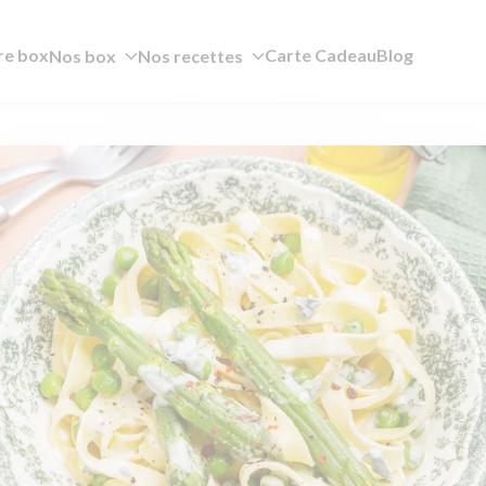
re box
Carte Cadeau
Blog
Nos box
Nos recettes