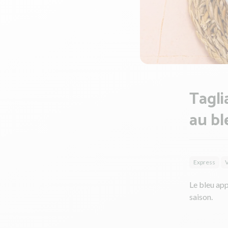
Tagli
au bl
Express
V
Le bleu app
saison.