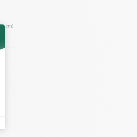
à 2 cm).
ièrement
tes. Salez,