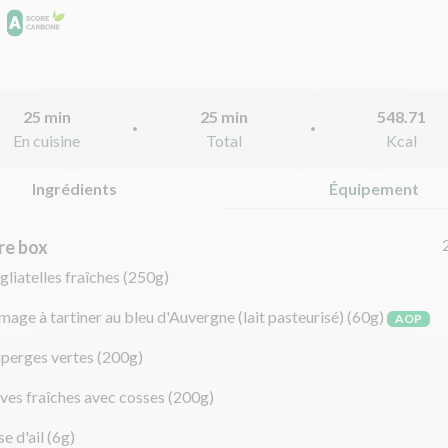
25 min
25 min
548.71
En cuisine
Total
Kcal
Ingrédients
Équipement
re box
gliatelles fraîches
(250g)
mage à tartiner au bleu d'Auvergne (lait pasteurisé)
(60g)
AOP
sperges vertes
(200g)
ves fraîches avec cosses
(200g)
e d'ail
(6g)