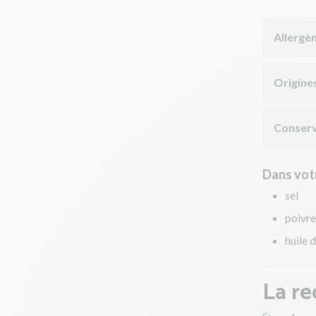
Allergè
Origine
Conserv
Dans votr
sel
poivre
huile d
La re