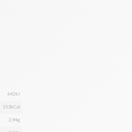
642kJ
153kCal
2,94g