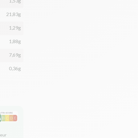
1,53g
21,83g
1,29g
1,88g
7,69g
0,36g
leur