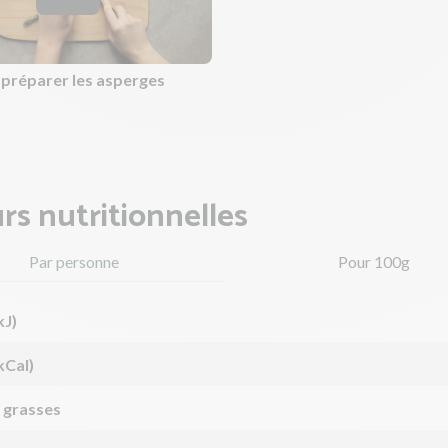
réparer les asperges
rs nutritionnelles
Par personne
Pour 100g
kJ)
kCal)
 grasses