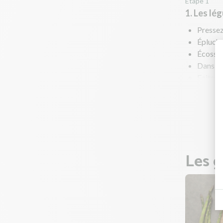
Étape 1
1. Les lé
Pressez 
Épluche
Écossez
Dans une
Faites 
jusqu’à
poivrez
Pendant 
Les g