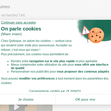
gumes
ou hachez l'ail.
z les asperges jusqu'en dessous de la tête. Coupez la base dure (1 
 les fèves.
Voir toute la recette
 sauteuse, faites chauffer un filet d'huile d'olive à feu moyen.
revenir les asperges, l'ail et les fèves 10 à 15 min en remuant régul
 ce que les asperges soient tendres mais encore légèrement croquan
.
la cuisson des légumes, faites cuire les tagliatelles.
estes de cuisine