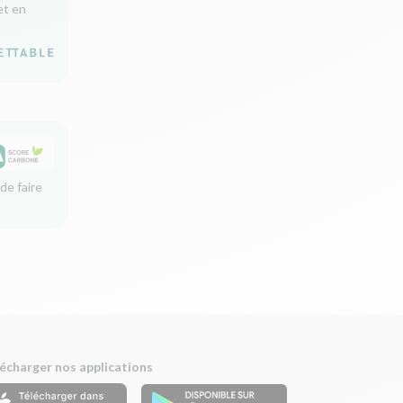
et en
de faire
écharger nos applications