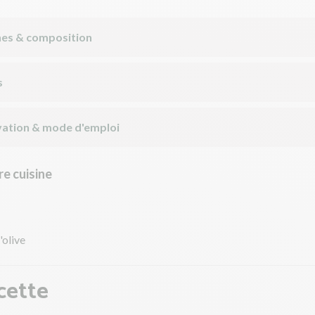
nes & composition
s
ation & mode d'emploi
e cuisine
'olive
cette