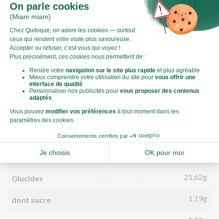
Valeurs nutritionnelles
Par personne
Pour 100g
652kJ
Énergie (kJ)
156kCal
Énergie (kCal)
3,93g
Matières grasses
1,93g
dont acides gras saturés
21,62g
Glucides
1,19g
dont sucre