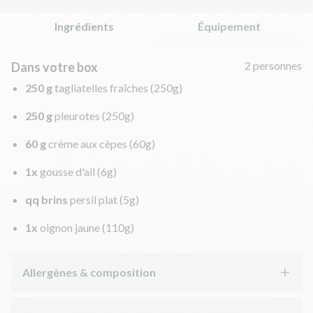
Ingrédients
Équipement
2 personnes
Dans votre box
250 g
tagliatelles fraîches
(250g)
250 g
pleurotes
(250g)
60 g
crème aux cèpes
(60g)
1x
gousse d'ail
(6g)
qq brins
persil plat
(5g)
1x
oignon jaune
(110g)
Allergènes & composition