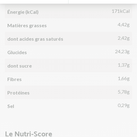
171kCal
Énergie (kCal)
4,42g
Matières grasses
2,42g
dont acides gras saturés
24,23g
Glucides
1,37g
dont sucre
1,66g
Fibres
5,78g
Protéines
0,29g
Sel
Le Nutri-Score