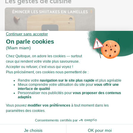
Les gestes de cuisine
Comment préparer vos champignons
shitake ?
Valeurs nutritionnelles
Par personne
Pour 100g
716kJ
Énergie (kJ)