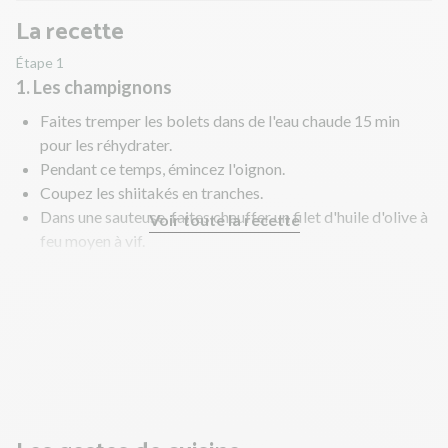
La recette
Étape 1
1. Les champignons
Faites tremper les bolets dans de l'eau chaude 15 min
pour les réhydrater.
Pendant ce temps, émincez l'oignon.
Coupez les shiitakés en tranches.
Dans une sauteuse, faites chauffer un filet d'huile d'olive à
Voir toute la recette
feu moyen à vif.
Faites revenir la moitié de l'oignon, les shiitakés et les
bolets réhydratés 15 min. Salez, poivrez.
A mi-cuisson, ajoutez un fond d'eau et couvrez pour
accélérer la cuisson.
En parallèle, préparez la sauce et les tagliatelles.