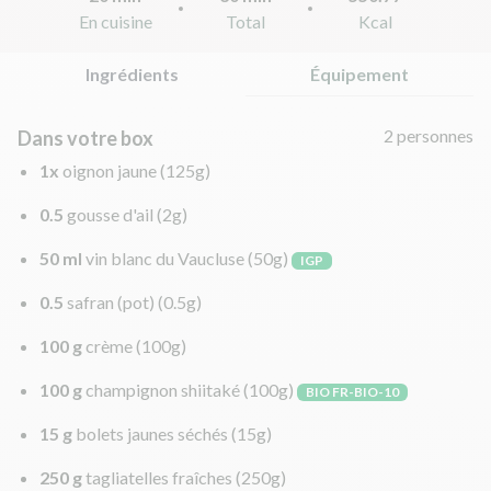
En cuisine
Total
Kcal
Ingrédients
Équipement
2 personnes
Dans votre box
1x
oignon jaune
(125g)
0.5
gousse d'ail
(2g)
50 ml
vin blanc du Vaucluse
(50g)
IGP
0.5
safran (pot)
(0.5g)
100 g
crème
(100g)
100 g
champignon shiitaké
(100g)
BIO FR-BIO-10
15 g
bolets jaunes séchés
(15g)
250 g
tagliatelles fraîches
(250g)