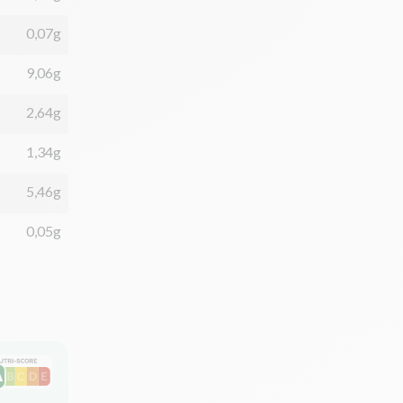
0,07g
9,06g
2,64g
1,34g
5,46g
0,05g