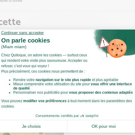
cette
sson
ffez votre four à 220°C en chaleur tournante !
 ce temps, rincez et essuyez le poisson blanc. Salez et poivrez-le.
 sauteuse, faites chauffer un filet d'huile d'olive à feu moyen à vif.
Voir toute la recette
evenir le poisson blanc 2 à 3 min de chaque côté jusqu'à ce qu'il soit
a chair n'est plus rose).
 cuit, laissez-le tiédir et réservez-le au frais le temps de la recette.
estes de cuisine