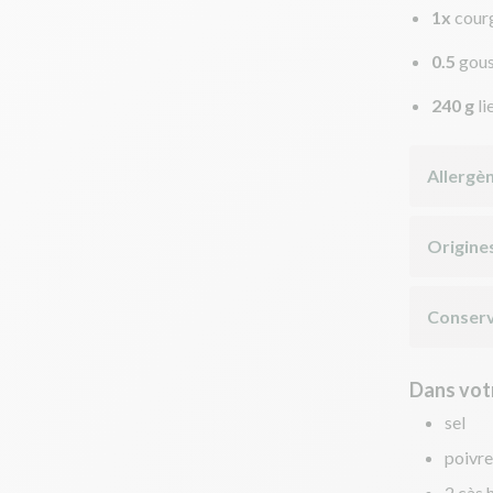
1x
cour
0.5
gous
240 g
li
Allergè
Origine
Conserv
Dans votr
sel
poivre
2 càs h