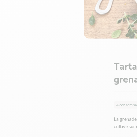
Tarta
gren
A consommer
La grenade 
cultivé sur