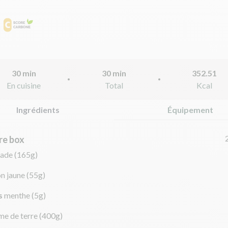
30 min
30 min
352.51
En cuisine
Total
Kcal
Ingrédients
Équipement
re box
nade
(165g)
on jaune
(55g)
s
menthe
(5g)
e de terre
(400g)