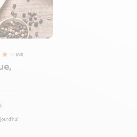
(68)
ue,
ujourd'hui