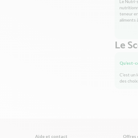
Le Nutri-
nutrition
teneur en 
aliments à
Le S
Qu’est-c
C'est un 
des choix
Aide et contact
Offres 