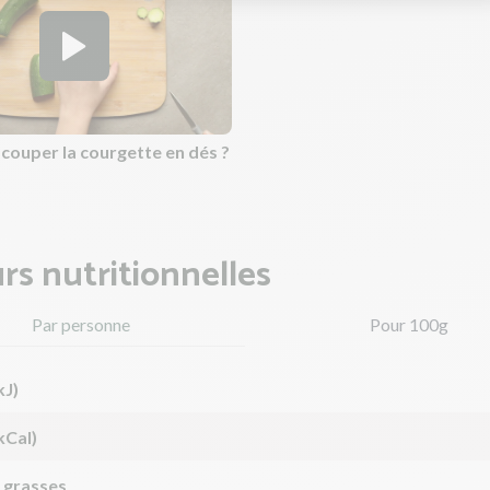
ouper la courgette en dés ?
rs nutritionnelles
Par personne
Pour 100g
kJ)
kCal)
 grasses