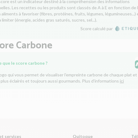
score est un indicateur destiné à la compréhension des informations
nelles. Les recettes ou les produits sont classés de A à E en fonction de 
aliments à favoriser (fibres, protéines, fruits, légumes, légumineuses...) 
 limiter (énergie, acides gras saturés, sucres, sel...).
Score calculé par
core Carbone
e que le score carbone ?
logo qui vous permet de visualiser l’empreinte carbone de chaque plat et 
 plus éclairés et toujours aussi gourmands. Plus d'informations
ici
et services
Quitoque
Tél