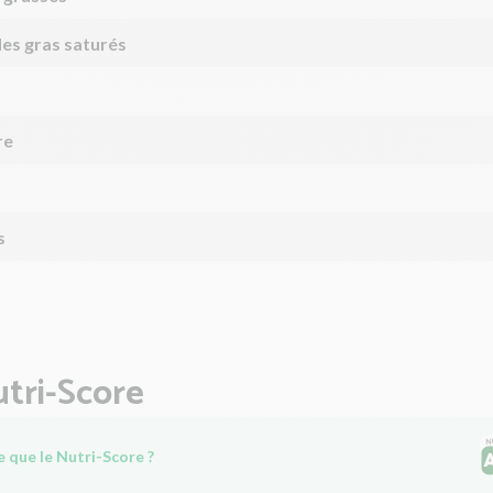
des gras saturés
re
s
tri-Score
 que le Nutri-Score ?