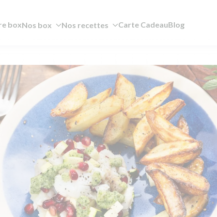
re box
Carte Cadeau
Blog
Nos box
Nos recettes