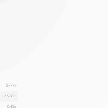
277kJ
66kCal
0,45g