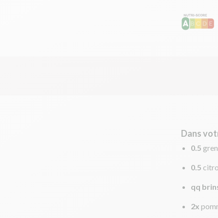
Dans vot
0.5
gre
0.5
citr
qq brin
2x
pomm