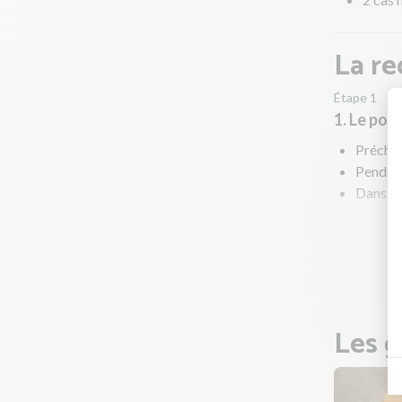
La re
Étape 1
1. Le poi
Préchau
Pendant
Dans une
Faites r
coeur (l
Une fois
Les g