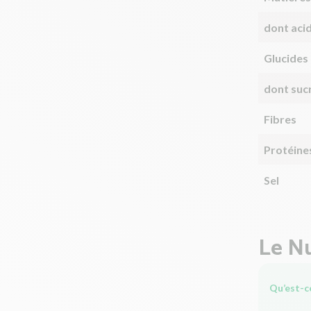
dont aci
Glucides
dont suc
Fibres
Protéine
Sel
Le Nu
Qu’est-ce