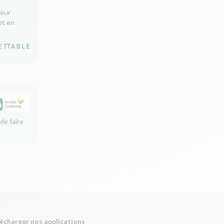
leur
et en
de faire
écharger nos applications