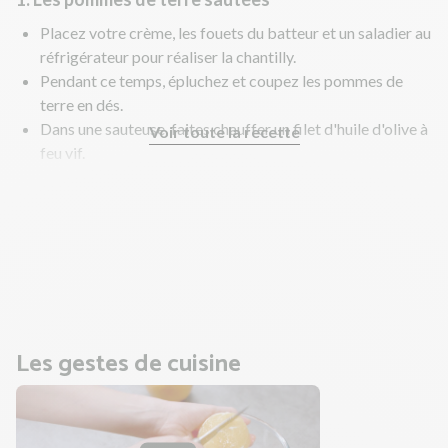
Placez votre crème, les fouets du batteur et un saladier au
réfrigérateur pour réaliser la chantilly.
Pendant ce temps, épluchez et coupez les pommes de
terre en dés.
Dans une sauteuse, faites chauffer un filet d'huile d'olive à
Voir toute la recette
feu vif.
Faites revenir les pommes de terre 5 min.
Baissez sur feu moyen et poursuivez la cuisson 15 min à
couvert.
Remuez régulièrement. Salez, poivrez.
Pendant ce temps, préparez le tartare.
Les gestes de cuisine