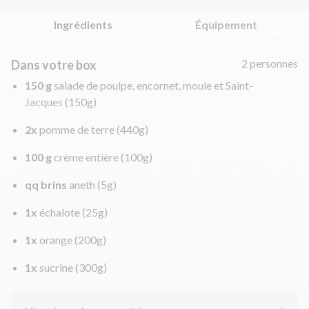
Ingrédients
Équipement
2 personnes
Dans votre box
150 g
salade de poulpe, encornet, moule et Saint-
Jacques
(150g)
2x
pomme de terre
(440g)
100 g
crème entière
(100g)
qq brins
aneth
(5g)
1x
échalote
(25g)
1x
orange
(200g)
1x
sucrine
(300g)