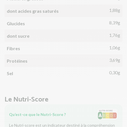
1,88g
dont acides gras saturés
8,39g
Glucides
1,76g
dont sucre
1,06g
Fibres
3,69g
Protéines
0,30g
Sel
Le Nutri-Score
Qu’est-ce que le Nutri-Score ?
Le Nutri-score est un indicateur destiné à la compréhension