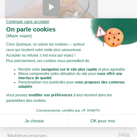
Comment faire des segments d'agrumes
?
Valeurs nutritionnelles
Par personne
Pour 100g
345kJ
Énergie (kJ)
82kCal
Énergie (kCal)
3,42g
Matières grasses