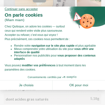
Comment émincer un oignon ?
Comment ciseler
Valeurs nutritionnelles
Par personne
Pour 100g
728kJ
Énergie (kJ)
174kCal
Énergie (kCal)
9,35g
Matières grasses
5,18g
dont acides gras saturés