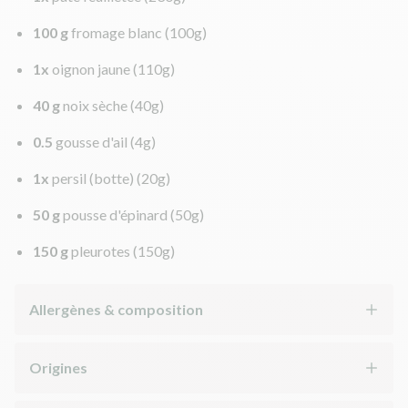
100 g
fromage blanc
(100g)
1x
oignon jaune
(110g)
40 g
noix sèche
(40g)
0.5
gousse d'ail
(4g)
1x
persil (botte)
(20g)
50 g
pousse d'épinard
(50g)
150 g
pleurotes
(150g)
Allergènes & composition
Origines