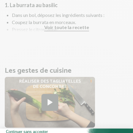
1. La burrata au basilic
Dans un bol, déposez les ingrédients suivants :
Coupez la burrata en morceaux.
Voir toute la recette
Pressez le citron jaune.
Effeuillez et ciselez le basilic.
Versez l'huile d'olive. Salez, poivrez et mélangez bien.
Les gestes de cuisine
Comment découper un concombre ?