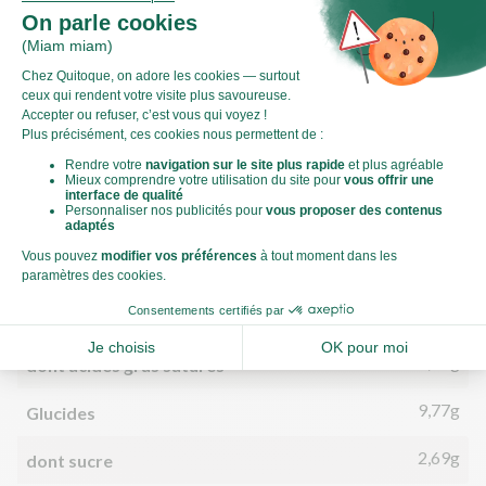
Valeurs nutritionnelles
Par personne
Pour 100g
335kJ
Énergie (kJ)
80kCal
Énergie (kCal)
2,48g
Matières grasses
1,61g
dont acides gras saturés
9,77g
Glucides
2,69g
dont sucre