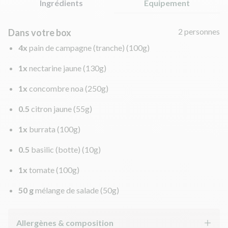
Ingrédients
Équipement
2 personnes
Dans votre box
4x
pain de campagne (tranche)
(100g)
1x
nectarine jaune
(130g)
1x
concombre noa
(250g)
0.5
citron jaune
(55g)
1x
burrata
(100g)
0.5
basilic (botte)
(10g)
1x
tomate
(100g)
50 g
mélange de salade
(50g)
Allergènes & composition