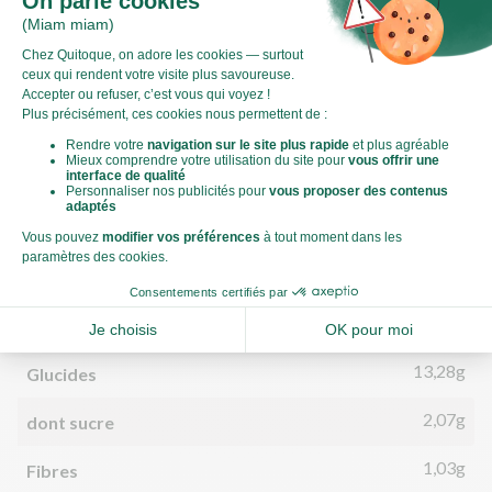
Valeurs nutritionnelles
Par personne
Pour 100g
576kJ
Énergie (kJ)
138kCal
Énergie (kCal)
5,58g
Matières grasses
1,74g
dont acides gras saturés
13,28g
Glucides
2,07g
dont sucre
1,03g
Fibres