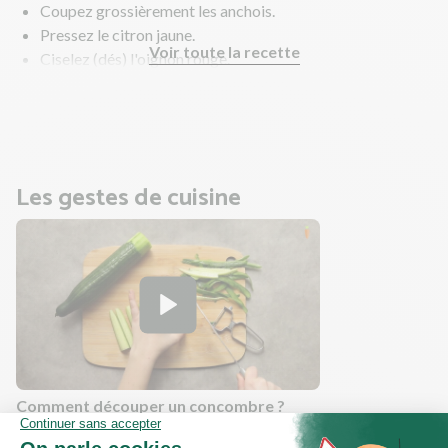
Coupez grossièrement les anchois.
Pressez le citron jaune.
Voir toute la recette
Ciselez (dés) l'oignon rouge.
Dans un bol, mélangez les anchois, le jus de citron,
l'oignon rouge et le fromage blanc. Poivrez.
Les gestes de cuisine
Comment découper un concombre ?