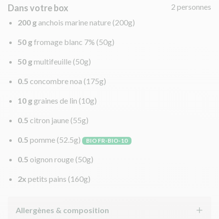
2 personnes
Dans votre box
200 g
anchois marine nature
(200g)
50 g
fromage blanc 7%
(50g)
50 g
multifeuille
(50g)
0.5
concombre noa
(175g)
10 g
graines de lin
(10g)
0.5
citron jaune
(55g)
0.5
pomme
(52.5g)
BIO FR-BIO-10
0.5
oignon rouge
(50g)
2x
petits pains
(160g)
Allergènes & composition