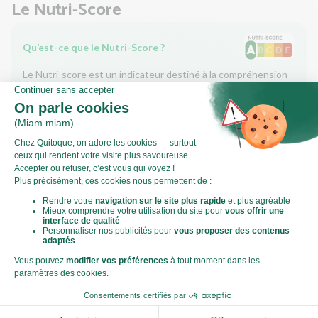
Le Nutri-Score
Qu’est-ce que le Nutri-Score ?
Le Nutri-score est un indicateur destiné à la compréhension
des informations nutritionnelles. Les recettes ou les produits
sont classés de A à E en fonction de leur teneur en aliments à
favoriser (fibres, protéines, fruits, légumes, légumineuses...)
et en aliments à limiter (énergie, acides gras saturés, sucres,
sel...).
Score calculé par
Le Score Carbone
Qu’est-ce que le score carbone ?
C'est un logo qui vous permet de visualiser l’empreinte
carbone de chaque plat et de faire des choix plus éclairés et
toujours aussi gourmands. Plus d'informations
ici