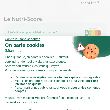
carottes ?
Le Nutri-Score
Qu’est-ce que le Nutri-Score ?
Le Nutri-score est un indicateur destiné à la compréhension
des informations nutritionnelles. Les recettes ou les produits
sont classés de A à E en fonction de leur teneur en aliments à
favoriser (fibres, protéines, fruits, légumes, légumineuses...)
et en aliments à limiter (énergie, acides gras saturés, sucres,
sel...).
Score calculé par
Le Score Carbone
Qu’est-ce que le score carbone ?
C'est un logo qui vous permet de visualiser l’empreinte