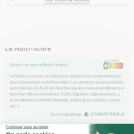
- Disposez les rondelles d'aubergine sur une plaque allant
au four. Salez, poivrez et versez un filet d'huile d'olive.
Enfournez 20 min.
- Plongez les pommes de terre dans l'eau bouillante 10
min. Une fois cuites, égouttez-les.
Le Nutri-Score
Qu’est-ce que le Nutri-Score ?
Le Nutri-score est un indicateur destiné à la compréhension
des informations nutritionnelles. Les recettes ou les produits
sont classés de A à E en fonction de leur teneur en aliments à
favoriser (fibres, protéines, fruits, légumes, légumineuses...)
et en aliments à limiter (énergie, acides gras saturés, sucres,
sel...).
Score calculé par
Le Score Carbone