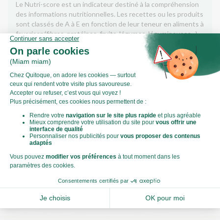
Le Nutri-score est un indicateur destiné à la compréhension
des informations nutritionnelles. Les recettes ou les produits
sont classés de A à E en fonction de leur teneur en aliments à
favoriser (fibres, protéines, fruits, légumes, légumineuses...)
et en aliments à limiter (énergie, acides gras saturés, sucres,
sel...).
Score calculé par
Le Score Carbone
Qu’est-ce que le score carbone ?
C'est un logo qui vous permet de visualiser l’empreinte
carbone de chaque plat et de faire des choix plus éclairés et
toujours aussi gourmands. Plus d'informations
ici