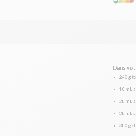
Dans vot
240 g
t
10 mL
s
20 mL
s
20 mL
s
300 g
c