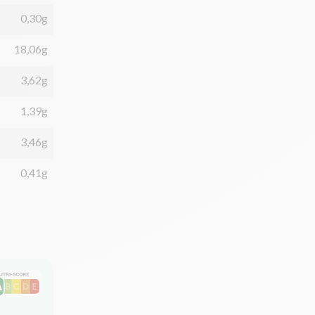
0,30g
18,06g
3,62g
1,39g
3,46g
0,41g