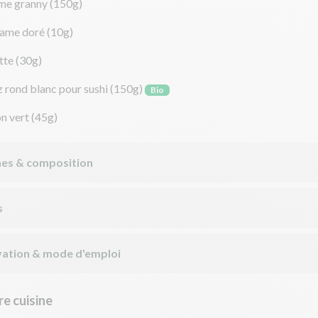
e granny
(150g)
same doré
(10g)
tte
(30g)
z rond blanc pour sushi
(150g)
Bio
on vert
(45g)
nes & composition
s
ation & mode d'emploi
e cuisine