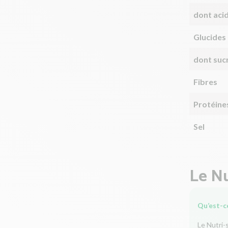
dont aci
Glucides
dont suc
Fibres
Protéine
Sel
Le Nu
Qu’est-ce
Le Nutri-