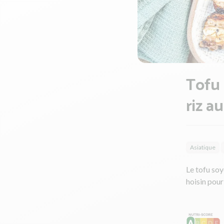
Tofu 
riz a
Asiatique
Le tofu soy
hoisin pour