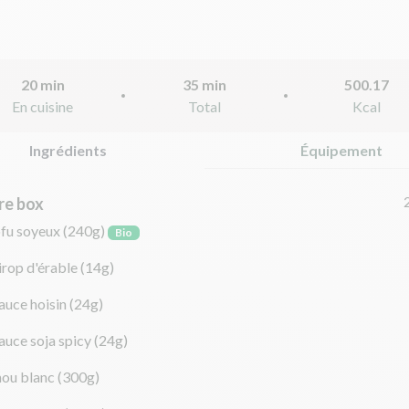
20 min
35 min
500.17
En cuisine
Total
Kcal
Ingrédients
Équipement
re box
ofu soyeux
(240g)
Bio
irop d'érable
(14g)
auce hoisin
(24g)
auce soja spicy
(24g)
hou blanc
(300g)