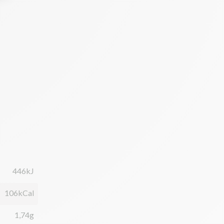
446kJ
106kCal
1,74g