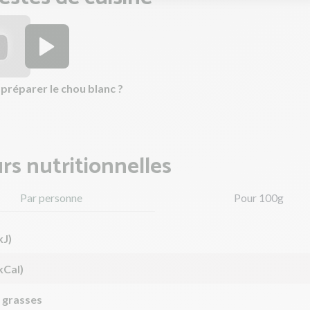
réparer le chou blanc ?
rs nutritionnelles
Par personne
Pour 100g
kJ)
kCal)
 grasses