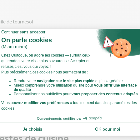
uile de tournesol
na
de cuisson (mélange 4 huiles par exemple)
cette
saladier, mélangez le sirop d'érable, la sauce soja spicy et la sauce 
Voir toute la recette
le tofu en entier et laissez-le mariner 20 min au réfrigérateur.
ce temps, faites cuire le riz.
estes de cuisine