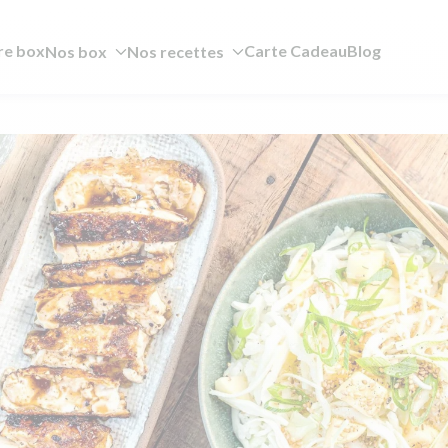
re box
Carte Cadeau
Blog
Nos box
Nos recettes