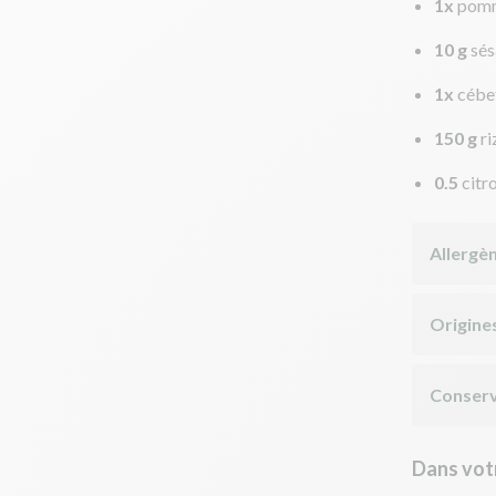
1x
pomm
10 g
sé
1x
cébe
150 g
ri
0.5
citr
Allergè
Origine
Conserv
Dans votr