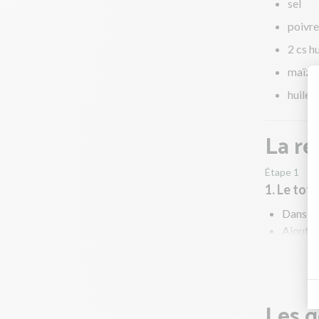
sel
poivre
2 cs h
maïze
huile 
La re
Étape 1
1. Le tofu
Dans un 
Ajoutez 
Pendant 
Les g