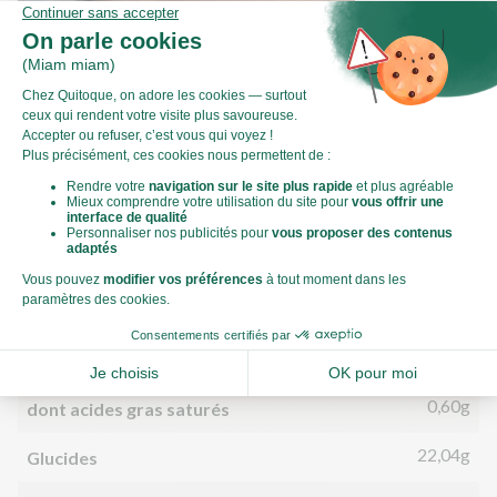
Comment préparer du gingembre ?
Valeurs nutritionnelles
Par personne
Pour 100g
677kJ
Énergie (kJ)
162kCal
Énergie (kCal)
3,59g
Matières grasses
0,60g
dont acides gras saturés
22,04g
Glucides