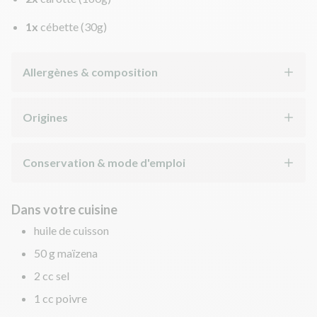
1x
cébette
(30g)
Allergènes & composition
Origines
Conservation & mode d'emploi
Dans votre cuisine
huile de cuisson
50 g maïzena
2 cc sel
1 cc poivre