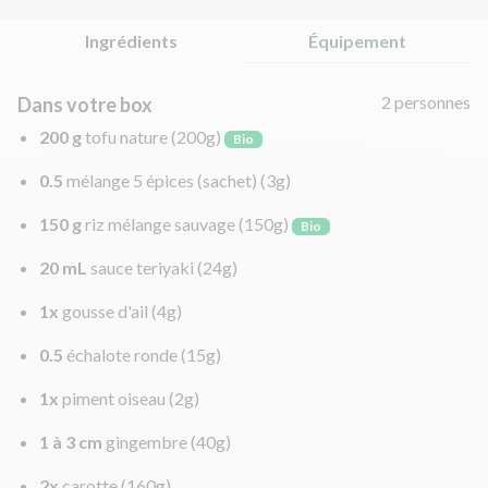
Ingrédients
Équipement
2 personnes
Dans votre box
200 g
tofu nature
(200g)
Bio
0.5
mélange 5 épices (sachet)
(3g)
150 g
riz mélange sauvage
(150g)
Bio
20 mL
sauce teriyaki
(24g)
1x
gousse d'ail
(4g)
0.5
échalote ronde
(15g)
1x
piment oiseau
(2g)
1 à 3 cm
gingembre
(40g)
2x
carotte
(160g)